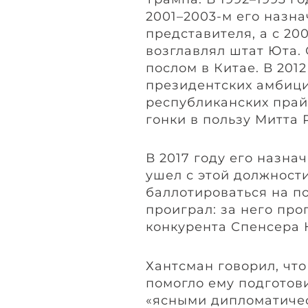
2001–2003-м его назн
представителя, а с 20
возглавлял штат Юта.
послом в Китае. В 201
президентских амбиция
республиканских прай
гонки в пользу Митта 
В 2017 году его назна
ушел с этой должности
баллотироваться на п
проиграл: за него про
конкурента Спенсера 
Хантсман говорил, чт
помогло ему подготови
«ясными дипломатиче