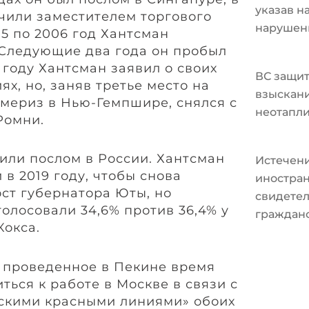
указав н
ачили заместителем торгового
нарушен
05 по 2006 год Хантсман
 Следующие два года он пробыл
2 году Хантсман заявил о своих
ВС защит
х, но, заняв третье место на
взыскани
мериз в Нью-Гемпшире, снялся с
неотапл
Ромни.
чили послом в России. Хантсман
Истечени
 в 2019 году, чтобы снова
иностран
ост губернатора Юты, но
свидетел
голосовали 34,6% против 36,4% у
граждан
Кокса.
о проведенное в Пекине время
ться к работе в Москве в связи с
скими красными линиями» обоих