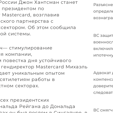
России Джон Хантсман станет
Разъясне
 президентом по
определ
 Mastercard, возглавив
вознагра
кого партнерства с
ссектором. Об этом сообщила
ой системы.
ВС защи
военносл
ач— стимулирование
включили
я компании,
ипотечн
и повестка дня устойчивого
 гендиректор Mastercard Михаэль
дает уникальным опытом
Адвокат 
сятилетиям работы в
компенс
тном секторах.
доверите
следоват
всех президентских
нальда Рейгана до Дональда
ВС смягч
одах он был послом в Сингапуре, в