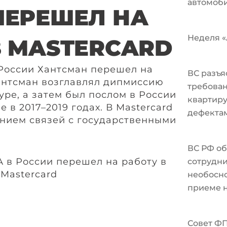
автомоби
ПЕРЕШЕЛ НА
Неделя «А
В MASTERCARD
России Хантсман перешел на
ВС разъя
Хантсман возглавлял дипмиссию
требован
ре, а затем был послом в России
квартир
 в 2017–2019 годах. В Mastercard
дефекта
нием связей с государственными
ВС РФ об
сотрудни
необосно
приеме н
Совет Ф