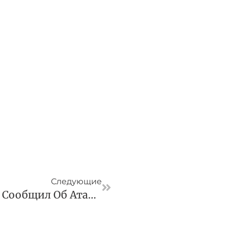
Следующая
Следующие
Губернатор Никитин Сообщил Об Атаке На Объект ТЭК Под Нижним