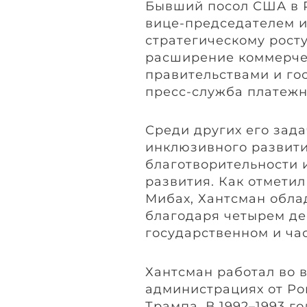
Бывший посол США в 
вице-председателем и
стратегическому росту
расширение коммерчес
правительствами и го
пресс-служба платежн
Среди других его зад
инклюзивного развити
благотворительности 
развития. Как отметил
Мибах, Хантсман обла
благодаря четырем де
государственном и час
Хантсман работал во 
администрациях от Ро
Трампа. В 1992–1993 г