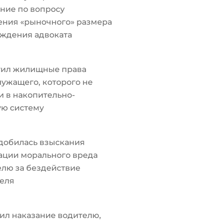
ние по вопросу
ения «рыночного» размера
ждения адвоката
тил жилищные права
ужащего, которого не
 в накопительно-
ую систему
добилась взыскания
ации морального вреда
лю за бездействие
еля
ил наказание водителю,