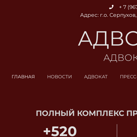
Перейти
+ 7 (96
к
Адрес: г.о. Серпухов,
содержимому
АДВО
АДВОК
ГЛАВНАЯ
НОВОСТИ
АДВОКАТ
ПРЕСС
ПОЛНЫЙ КОМПЛЕКС П
+
520