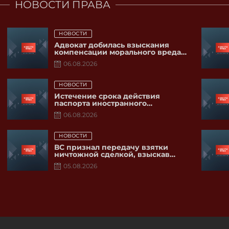
НОВОСТИ ПРАВА
Posted
НОВОСТИ
on
Адвокат добилась взыскания
компенсации морального вреда
доверителю за бездействие
06.08.2026
следователя
Posted
НОВОСТИ
on
Истечение срока действия
паспорта иностранного
государства не свидетельствует
06.08.2026
об утрате гражданства
Posted
НОВОСТИ
on
ВС признал передачу взятки
ничтожной сделкой, взыскав
полученные средства в доход
05.08.2026
государства