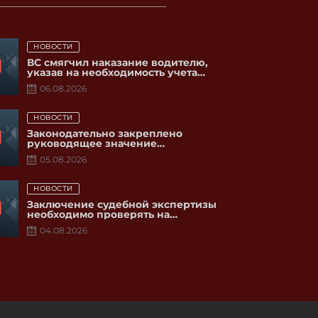
Posted
НОВОСТИ
on
ВС смягчил наказание водителю,
указав на необходимость учета
нарушения ПДД потерпевшей
06.08.2026
Posted
НОВОСТИ
on
Законодательно закреплено
руководящее значение
разъяснений Пленума ВС РФ для
05.08.2026
судов
Posted
НОВОСТИ
on
Заключение судебной экспертизы
необходимо проверять на
соответствие действующему
04.08.2026
законодательству