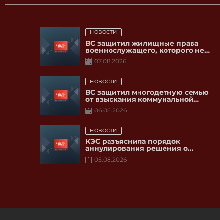
Posted
НОВОСТИ
on
ВС защитил жилищные права
военнослужащего, которого не
включили в накопительно-
07.08.2026
ипотечную систему
Posted
НОВОСТИ
on
ВС защитил многодетную семью
от взыскания коммунальной
платы за неотапливаемые
06.08.2026
помещения
Posted
НОВОСТИ
on
КЭС разъяснила порядок
аннулирования решения о
присвоении претенденту статуса
05.08.2026
адвоката