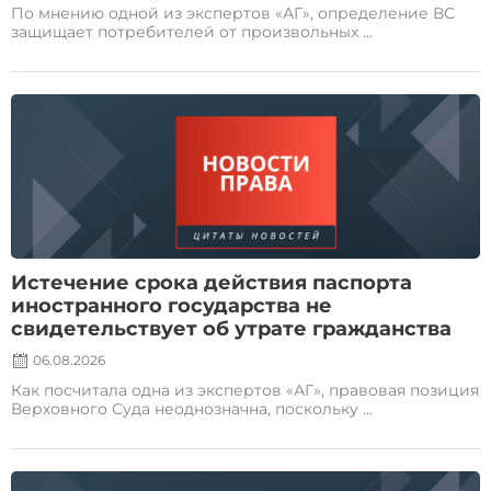
По мнению одной из экспертов «АГ», определение ВС
защищает потребителей от произвольных ...
Posted
on
Истечение срока действия паспорта
иностранного государства не
свидетельствует об утрате гражданства
06.08.2026
Как посчитала одна из экспертов «АГ», правовая позиция
Верховного Суда неоднозначна, поскольку ...
Posted