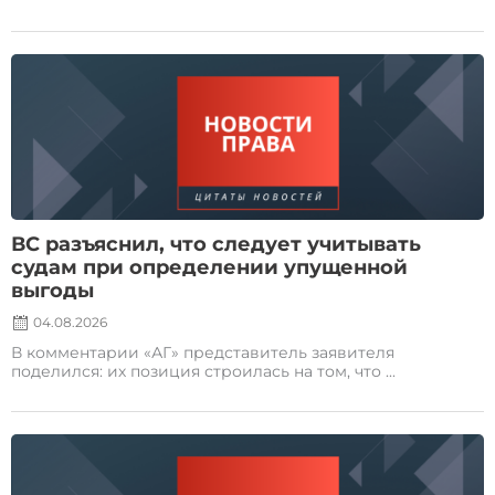
Posted
on
ВС разъяснил, что следует учитывать
судам при определении упущенной
выгоды
04.08.2026
В комментарии «АГ» представитель заявителя
поделился: их позиция строилась на том, что ...
Posted
on