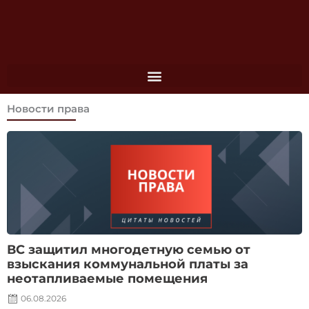
Перейти
к
содержимому
Новости права
Posted
on
ВС защитил многодетную семью от
взыскания коммунальной платы за
неотапливаемые помещения
06.08.2026