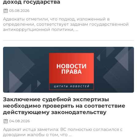
доход государства
05.08.2026
Адвокаты отметили, что подход, изложенный в
определении, соответствует задачам государственной
антикоррупционной политики, ...
Posted
on
Заключение судебной экспертизы
необходимо проверять на соответствие
действующему законодательству
04.08.2026
Адвокат истца заметила: ВС полностью согласился с
доводами жалобы о том, что ...