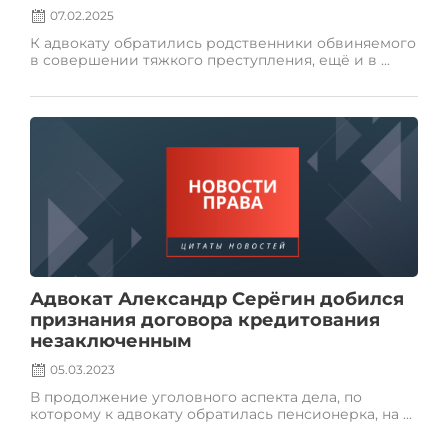
07.02.2025
К адвокату обратились родственники обвиняемого
в совершении тяжкого преступления, ещё и в ...
Posted
on
Адвокат Александр Серёгин добился
признания договора кредитования
незаключенным
05.03.2023
В продолжение уголовного аспекта дела, по
которому к адвокату обратилась пенсионерка, на ...