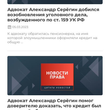
Адвокат Александр Серёгин добился
возобновления уголовного дела,
возбужденного по ст. 159 УК РФ
05.03.2023
К адвокату обратилась пенсионерка, на имя
которой злоумышленники оформляли кредит на
общую ...
Posted
on
Адвокат Александр Серёгин помог
доверителю доказать, что кредит был