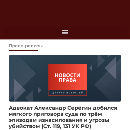
Перейти
к
содержимому
Пресс-релизы
Posted
on
Адвокат Александр Серёгин добился
мягкого приговора суда по трём
эпизодам изнасилования и угрозы
убийством (Ст. 119, 131 УК РФ)