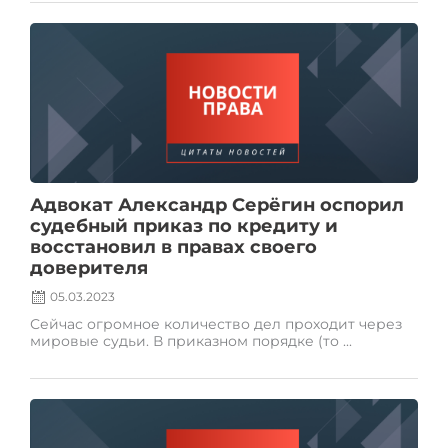
Posted
on
Адвокат Александр Серёгин оспорил
судебный приказ по кредиту и
восстановил в правах своего
доверителя
05.03.2023
Сейчас огромное количество дел проходит через
мировые судьи. В приказном порядке (то ...
Posted
on