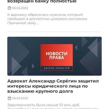
возвращён банку полностью
05.03.2023
К адвокату обратилась мужчина, который
пребывал в достаточно шоковом состоянии.
Причиной чему ...
Posted
on
Адвокат Александр Серёгин защитил
интересы юридического лица по
взысканию крупного долга
05.03.2023
Задолженность была свыше 10 млн. руб.