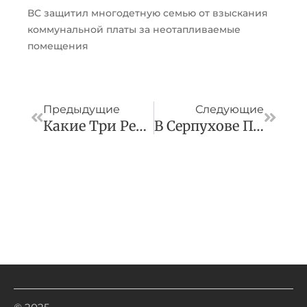
ВС защитил многодетную семью от взыскания
коммунальной платы за неотапливаемые
помещения
Пред
След
Предыдущие
Следующие
Какие Три Региона Показали Наибольший Рост Промышленного Производства
В Серпухове Продолжаются Рейды По Выявлению Запаркованности