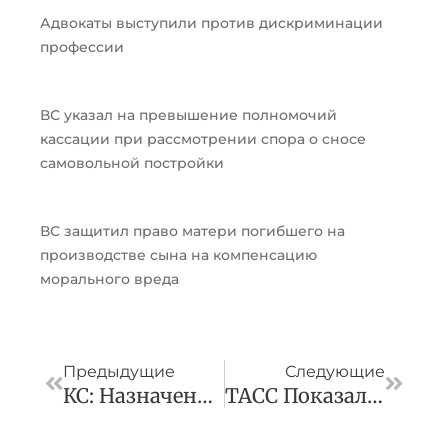
Адвокаты выступили против дискриминации
профессии
ВС указал на превышение полномочий
кассации при рассмотрении спора о сносе
самовольной постройки
ВС защитил право матери погибшего на
производстве сына на компенсацию
морального вреда
Пред
След
Предыдущие
Следующие
КС: Назначенные По Итогам Проверки Постановления Должны Учитываться Как Одно
ТАСС Показал Документ Об Аресте ₽100 Трлн По Делу «Макфы»