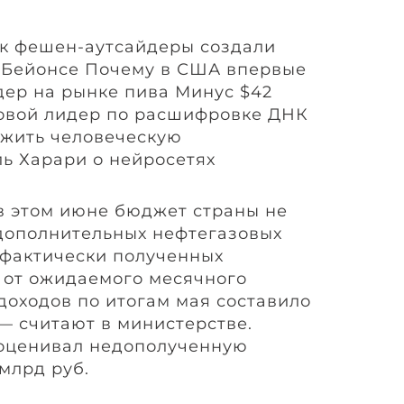
ак фешен-аутсайдеры создали
т Бейонсе Почему в США впервые
дер на рынке пива Минус $42
овой лидер по расшифровке ДНК
ожить человеческую
ь Харари о нейросетях
в этом июне бюджет страны не
 дополнительных нефтегазовых
 фактически полученных
 от ожидаемого месячного
доходов по итогам мая составило
,— считают в министерстве.
оценивал недополученную
 млрд руб.