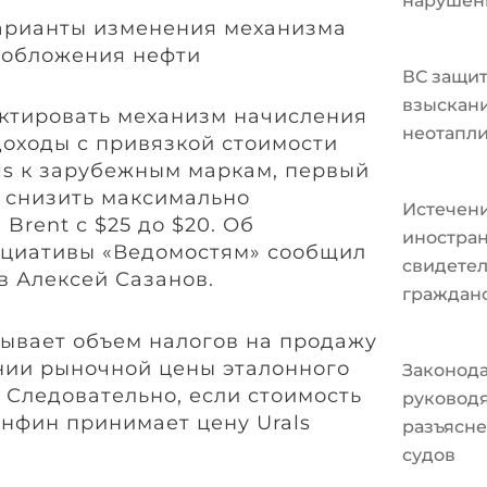
нарушен
ВС защит
взыскани
ктировать механизм начисления
неотапл
доходы с привязкой стоимости
als к зарубежным маркам, первый
 снизить максимально
Истечени
Brent с $25 до $20. Об
иностран
ициативы «Ведомостям» сообщил
свидетел
 Алексей Сазанов.
граждан
ывает объем налогов на продажу
ании рыночной цены эталонного
Законода
. Следовательно, если стоимость
руковод
инфин принимает цену Urals
разъясне
судов