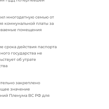
ия ПДД потерпевшей
ил многодетную семью от
я коммунальной платы за
иваемые помещения
е срока действия паспорта
ного государства не
ьствует об утрате
ства
тельно закреплено
ящее значение
ний Пленума ВС РФ для