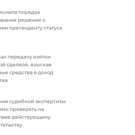
яснила порядок
ования решения о
ии претенденту статуса
ал передачу взятки
й сделкой, взыскав
ые средства в доход
тва
ние судебной экспертизы
мо проверять на
ствие действующему
тельству