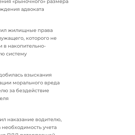
ения «рыночного» размера
ждения адвоката
тил жилищные права
ужащего, которого не
 в накопительно-
ую систему
добилась взыскания
ации морального вреда
лю за бездействие
еля
ил наказание водителю,
а необходимость учета