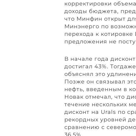
корректировки объема
доходы бюджета, пред
что Минфин открыт дл
Минэнерго по возможн
перехода к котировке 
предложения не посту
В начале года дисконт
достигал 43%. Тогдаж
объяснял это удлинен
Позже он связывал это
нефть, введенным в ко
Новак отмечал, что ди
течение нескольких м
дисконт на Urals по с
рекордных уровней дек
сравнению с северомо
36,5%.