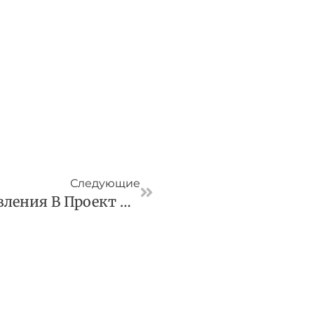
Следующая
Следующие
Власти Внесли Исправления В Проект О Долгосрочных Сбережениях Россиян