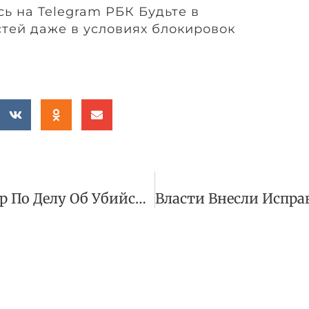
ь на Telegram РБК Будьте в
стей даже в условиях блокировок
Суд Вынес Приговор По Делу Об Убийстве Бизнесмена И Похищении Адвоката