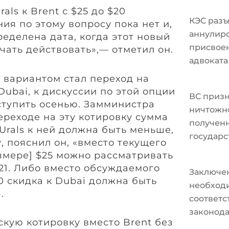
ls к Brent с $25 до $20
КЭС разъ
ия по этому вопросу пока нет и,
аннулир
ределена дата, когда этот новый
присвоен
чать действовать»,— отметил он.
адвоката
вариантом стал переход на
Dubai, к дискуссии по этой опции
ВС призн
ступить осенью. Замминистра
ничтожно
ереходе на эту котировку сумма
полученн
Urals к ней должна быть меньше,
государс
у, пояснил он, «вместо текущего
азмере] $25 можно рассматривать
21. Либо вместо обсуждаемого
Заключе
0 скидка к Dubai должна быть
необходи
.
соответ
законода
скую котировку вместо Brent без