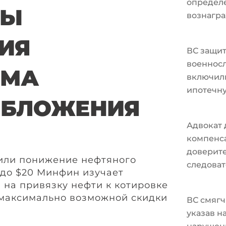
определ
ТЫ
вознагра
ИЯ
ВС защи
военносл
ЗМА
включили
ипотечн
ОБЛОЖЕНИЯ
Адвокат 
компенс
доверите
или понижение нефтяного
следоват
t до $20 Минфин изучает
 на привязку нефти к котировке
 максимально возможной скидки
ВС смягч
указав н