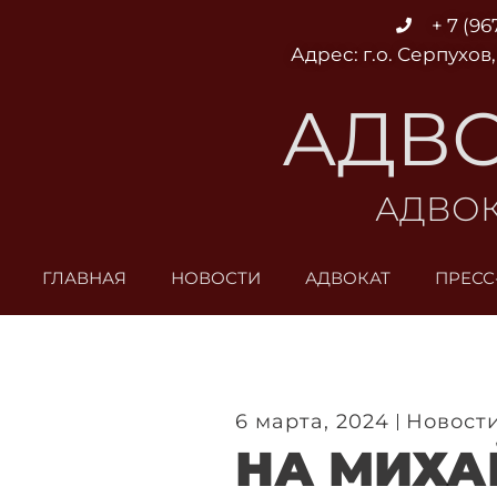
Перейти
+ 7 (96
к
Адрес: г.о. Серпухов,
содержимому
АДВО
АДВОК
ГЛАВНАЯ
НОВОСТИ
АДВОКАТ
ПРЕСС
6 марта, 2024
Новост
НА МИХА