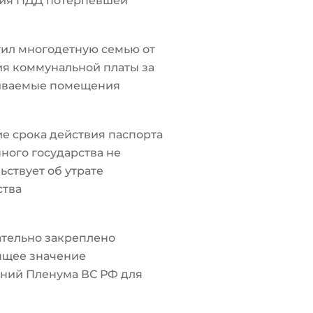
ия ПДД потерпевшей
ил многодетную семью от
я коммунальной платы за
иваемые помещения
е срока действия паспорта
ного государства не
ьствует об утрате
ства
тельно закреплено
ящее значение
ний Пленума ВС РФ для