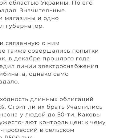
ой областью Украины. По его
радал. Значительные
и магазины и одно
л губернатор.
и связанную с ним
ее также совершались попытки
ак, в декабре прошлого года
редил линии электроснабжения
мбината, однако само
адало.
оходность длинных облигаций
%. Стоит ли их брать Участились
нсона у людей до 50-ти. Каковы
ужесточают контроль цен: к чему
al-профессий в сельском
о ₽500 тыс.