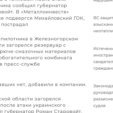
нарушен
ника сообщил губернатор
овойт. В «Металлоинвесте»
ке подвергся Михайловский ГОК,
ВС защит
 пострадал
взыскани
неотапл
еспилотника в Железногорском
ти загорелся резервуар с
Истечени
орюче-смазочных материалов
иностран
обогатительного комбината
свидетел
 в пресс-службе
граждан
авших нет, добавили в компании.
Законода
руковод
рской области загорелся
разъясне
 после атаки украинского
судов
л губернатор Роман Старовойт.