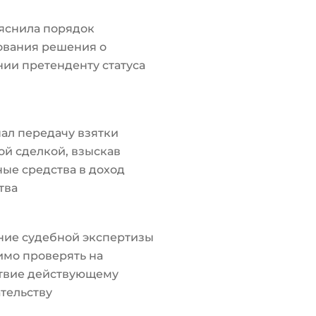
яснила порядок
ования решения о
ии претенденту статуса
ал передачу взятки
й сделкой, взыскав
ые средства в доход
тва
ние судебной экспертизы
мо проверять на
ствие действующему
тельству