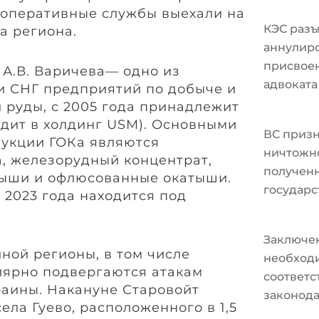
, оперативные службы выехали на
КЭС разъ
а региона.
аннулир
присвоен
 А.В. Варичева— одно из
адвоката
и СНГ предприятий по добыче и
руды, с 2005 года принадлежит
одит в холдинг USM). Основными
ВС призн
укции ГОКа являются
ничтожно
, железорудный концентрат,
полученн
ыши и офлюсованные окатыши.
государс
 2023 года находится под
Заключе
ной регионы, в том числе
необходи
улярно подвергаются атакам
соответ
раины. Накануне Старовойт
законода
ела Гуево, расположенного в 1,5