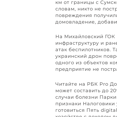
км от границы с Сумск
словам, никто не пост
повреждения получил
домовладение, добави
На Михайловский ГОК 
инфраструктуру и ран
атак беспилотников. Т
украинский дрон пов
одного из объектов ко
предприятие не постр
Читайте на РБК Pro Д
может составить до 20
случаи болезни Парки
признаки Налоговики 
готовиться Пять digit
хозяйстве с доходом д