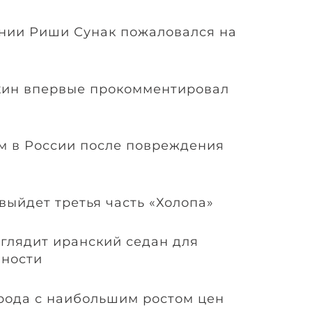
нии Риши Сунак пожаловался на
ин впервые прокомментировал
ом в России после повреждения
 выйдет третья часть «Холопа»
ыглядит иранский седан для
бности
рода с наибольшим ростом цен