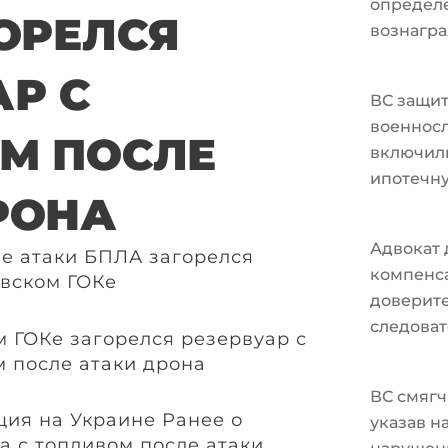
определ
ГОРЕЛСЯ
вознагра
АР С
ВС защи
военносл
М ПОСЛЕ
включили
ипотечн
РОНА
Адвокат 
ле атаки БПЛА загорелся
компенс
вском ГОКе
доверите
следоват
ВС смягч
ия на Украине Ранее о
указав н
а с топливом после атаки