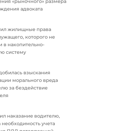
ения «рыночного» размера
ждения адвоката
тил жилищные права
ужащего, которого не
 в накопительно-
ую систему
добилась взыскания
ации морального вреда
лю за бездействие
еля
ил наказание водителю,
а необходимость учета