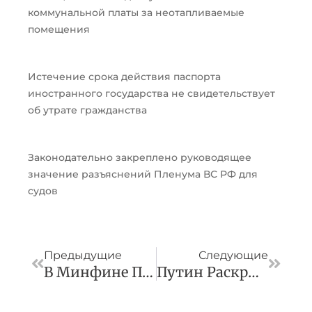
коммунальной платы за неотапливаемые
помещения
Истечение срока действия паспорта
иностранного государства не свидетельствует
об утрате гражданства
Законодательно закреплено руководящее
значение разъяснений Пленума ВС РФ для
судов
Пред
След
Предыдущие
Следующие
В Минфине Поддержали Внешние Расчеты Намайненной В России
Путин Раскрыл Детали О Маршруте ВСМ Между Москвой И Петербургом