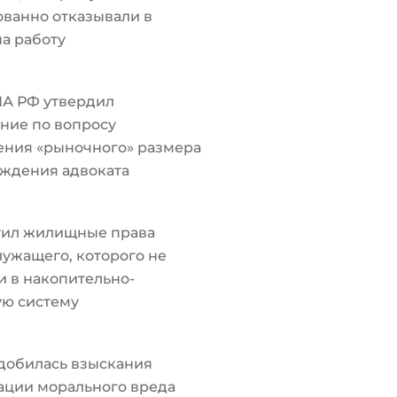
ванно отказывали в
а работу
ПА РФ утвердил
ние по вопросу
ения «рыночного» размера
ждения адвоката
тил жилищные права
ужащего, которого не
 в накопительно-
ую систему
добилась взыскания
ации морального вреда