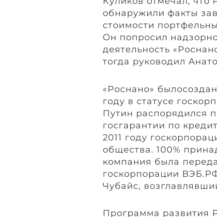
Куликов отмечал, что
обнаружили факты за
стоимости портфельны
Он попросил надзорно
деятельность «Роснано
тогда руководил Анат
«Роснано» былосоздан
году в статусе госкор
Путин распорядился п
госгарантии по креди
2011 году госкорпорац
общества. 100% принад
компания была перед
госкорпорации ВЭБ.РФ
Чубайс, возглавлявши
Программа развития Р