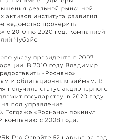
 независимые аудиторы
вышения реальной рыночной
х активов института развития.
е ведомство проверить
» с 2010 по 2020 год. Компанией
олий Чубайс.
опо указу президента в 2007
порации. В 2010 году Владимир
редоставить «Роснано»
там и облигационным займам. В
ия получила статус акционерного
лежит государству, в 2020 году
ана под управление
. Тогдаже «Роснано» покинул
й компанию с 2008 года.
БК Pro Освойте 52 навыка за год