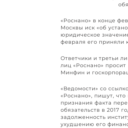
«Роснано» в конце фе
Москвы иск «об устан
юридическое значение»
февраля его приняли 
Ответчики и третьи ли
лиц «Роснано» просит
Минфин и госкорпора
«Ведомости» со ссылко
«Роснано», пишут, что
признания факта пере
обязательств в 2017 г
задолженность инстит
ухудшению его финанс