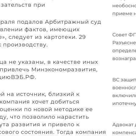
необосно
приеме н
враля подалов Арбитражный суд
овлении фактов, имеющих
Совет Ф
, следует из картотеки. 29
Разъясне
к производству.
определ
вознагра
ца не указаны, в качестве иных
 привлечь Минэкономразвития,
циюВЭБ.РФ.
ВС защи
военносл
й на источник, близкий к
включили
 компания хочет добиться
ипотечн
оценки по новой методике ее
оду, что позволило нарастить
ута развития и привело к
Адвокат 
ового состояния. Тогда компания
компенс