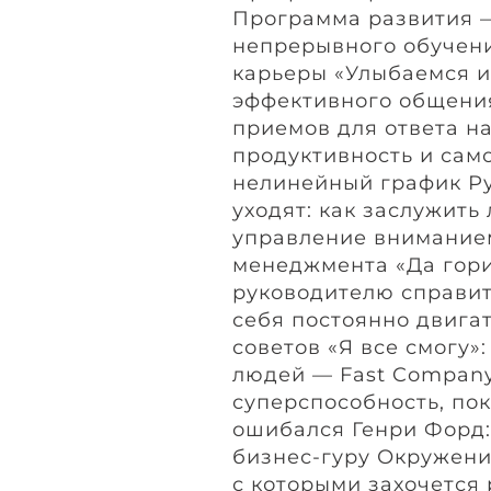
Программа развития 
непрерывного обучен
карьеры «Улыбаемся и
эффективного общения
приемов для ответа н
продуктивность и само
нелинейный график Ру
уходят: как заслужит
управление вниманием
менеджмента «Да гори 
руководителю справит
себя постоянно двига
советов «Я все смогу»
людей — Fast Company
суперспособность, пок
ошибался Генри Форд:
бизнес-гуру Окружение
с которыми захочется