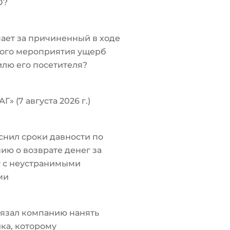
О?
чает за причиненный в ходе
ого мероприятия ущерб
лю его посетителя?
Г» (7 августа 2026 г.)
снил сроки давности по
ию о возврате денег за
у с неустранимыми
ми
язал компанию нанять
ка, которому