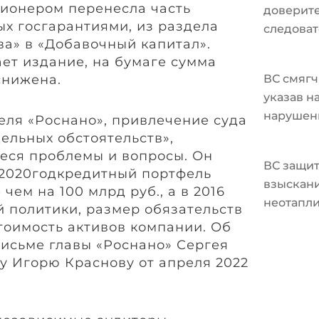
ционером перенесла часть
доверите
ых госгарантиями, из раздела
следоват
ва» в «Добавочный капитал».
ает издание, на бумаге сумма
 снижена.
ВС смягч
указав н
нарушен
еля «Роснано», привлечение суда
ельных обстоятельств»,
еся проблемы и вопросы. Он
ВС защит
о 2020годкредитный портфель
взыскани
чем на 100 млрд руб., а в 2016
неотапл
й политики, размер обязательств
тоимость активов компании. Об
письме главы «Роснано» Сергея
у Игорю Краснову от апреля 2022