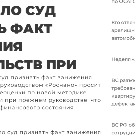
по ОСАГ
ЛО СУД
Кто отве
Ь ФАКТ
зрелищн
автомоби
НИЯ
Неделя «А
ЛЬСТВ ПРИ
суд признать факт занижения
ВС разъя
руководством «Роснано» просит
требован
реоценки по новой методике
квартир
и при прежнем руководстве, что
дефекта
финансового состояния
ВС РФ об
сотрудни