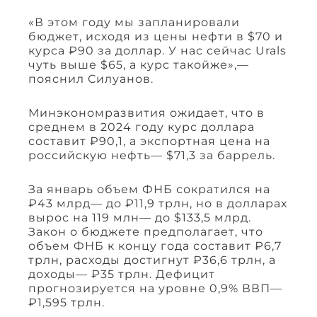
«В этом году мы запланировали
бюджет, исходя из цены нефти в $70 и
курса ₽90 за доллар. У нас сейчас Urals
чуть выше $65, а курс такойже»,—
пояснил Силуанов.
Минэкономразвития ожидает, что в
среднем в 2024 году курс доллара
составит ₽90,1, а экспортная цена на
российскую нефть— $71,3 за баррель.
За январь объем ФНБ сократился на
₽43 млрд— до ₽11,9 трлн, но в долларах
вырос на 119 млн— до $133,5 млрд.
Закон о бюджете предполагает, что
объем ФНБ к концу года составит ₽6,7
трлн, расходы достигнут ₽36,6 трлн, а
доходы— ₽35 трлн. Дефицит
прогнозируется на уровне 0,9% ВВП—
₽1,595 трлн.