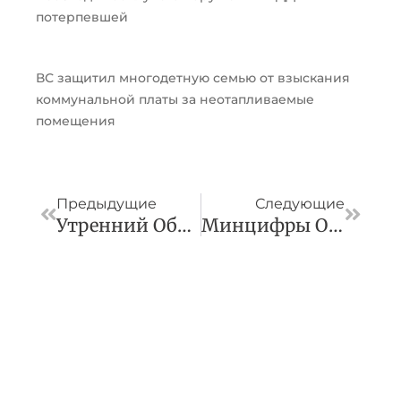
потерпевшей
ВС защитил многодетную семью от взыскания
коммунальной платы за неотапливаемые
помещения
Пред
След
Предыдущие
Следующие
Утренний Обзор За 26 Февраля
Минцифры Обяжет Apple Разрешать Загружать Сторонние Приложения В