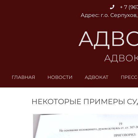
Перейти
+ 7 (96
к
Адрес: г.о. Серпухов,
содержимому
АДВО
АДВОК
ГЛАВНАЯ
НОВОСТИ
АДВОКАТ
ПРЕСС
НЕКОТОРЫЕ ПРИМЕРЫ СУД