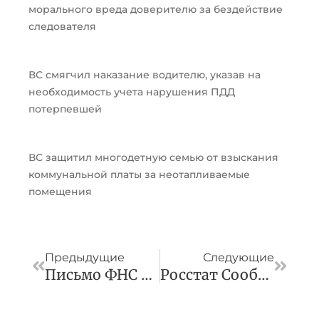
морального вреда доверителю за бездействие
следователя
ВС смягчил наказание водителю, указав на
необходимость учета нарушения ПДД
потерпевшей
ВС защитил многодетную семью от взыскания
коммунальной платы за неотапливаемые
помещения
Пред
След
Предыдущие
Следующие
Письмо ФНС России От 07.06.2023 N ЕД-18-8/1444 «О Продлении Действия Постановления Правительства Российской Федерации N 500»
Росстат Сообщил О Максимальной За 23 Года Цене Перелетов «экономом»