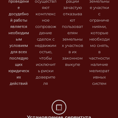
проведени
осуществл
рации
земельны
е
яют
зачастую
е участки
досудебно
комплекс
отказыва
с
й работы
ное
ют
ограниче
является
сопровож
пользоват
ниями,
необходим
дение
елям
которые
ым
сделок с
земельны
необходи
условием
недвижим
х участков
мо снять,
для всех
остью,
в их
в
последую
чтобы
законном
частности
щих
исключит
выкупе
наличие
юридическ
ь риски
мелиорат
их
доверите
ивных
действий
ля
систем
Установление сервитута