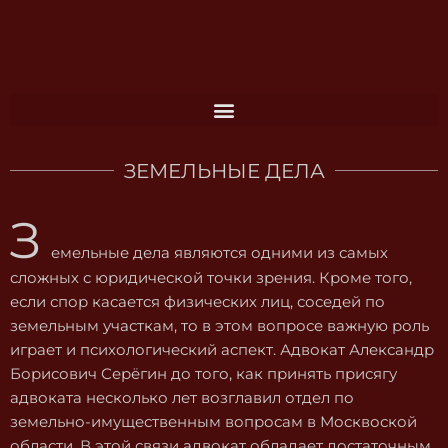
Перейти
к
содержимому
ЗЕМЕЛЬНЫЕ ДЕЛА
З
емельные дела являются одними из самых
сложных с юридической точки зрения. Кроме того,
если спор касается физических лиц, соседей по
земельным участкам, то в этом вопросе важную роль
играет и психологический аспект. Адвокат Александр
Борисович Серёгин до того, как принять присягу
адвоката несколько лет возглавил отдел по
земельно-имущественным вопросам в Москвоской
области. В этой связи адвокат обладает достаточным