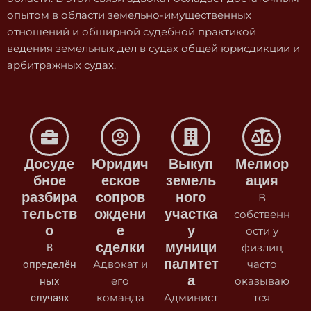
опытом в области земельно-имущественных
отношений и обширной судебной практикой
ведения земельных дел в судах общей юрисдикции и
арбитражных судах.
Досуде
Юридич
Выкуп
Мелиор
бное
еское
земель
ация
разбира
сопров
ного
В
тельств
ождени
участка
собственн
о
е
у
ости у
сделки
муници
В
физлиц
палитет
определён
Адвокат и
часто
а
ных
его
оказываю
случаях
команда
Админист
тся