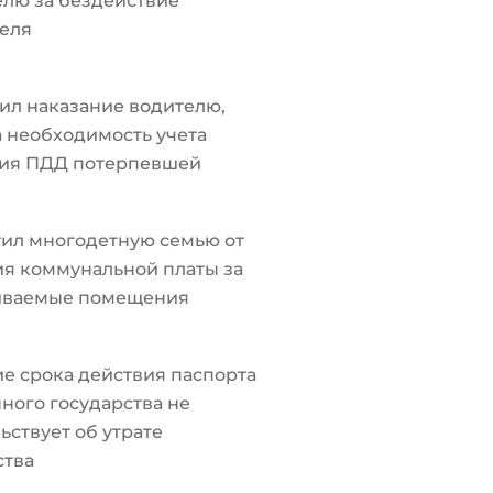
лю за бездействие
еля
ил наказание водителю,
а необходимость учета
ия ПДД потерпевшей
ил многодетную семью от
я коммунальной платы за
иваемые помещения
е срока действия паспорта
ного государства не
ьствует об утрате
ства