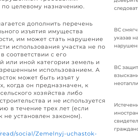
доверите
е по целевому назначению.
следоват
агается дополнить перечень
ВС смягч
ьного изъятия имущества
указав н
ости, им может стать нарушение
нарушен
сти использования участка не по
в соответствии с его
й или иной категории земель и
ВС защит
разрешенным использованием. А
взыскани
сток может быть изъят у
неотапл
х, когда он предназначен, к
сельского хозяйства либо
строительства и не используется
Истечени
ю в течение трех лет (если
иностран
 не установлен законом).
свидетел
граждан
read/social/Zemelnyj-uchastok-