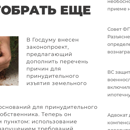
необосно
ТОБРАТЬ ЕЩЕ
приеме н
Совет Ф
Разъясне
В Госдуму внесен
определ
законопроект,
вознагра
предлагающий
дополнить перечень
причин для
ВС защи
принудительного
военносл
изъятия земельного
включили
ипотечн
оснований для принудительного
обственника. Теперь он
Адвокат 
 пунктом: использование
компенс
 нарушением требований