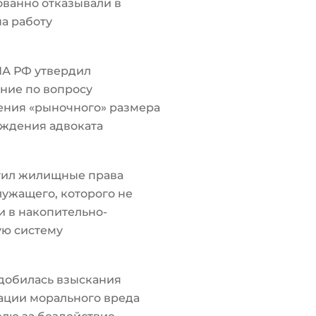
ванно отказывали в
а работу
ПА РФ утвердил
ние по вопросу
ения «рыночного» размера
ждения адвоката
тил жилищные права
ужащего, которого не
 в накопительно-
ую систему
добилась взыскания
ации морального вреда