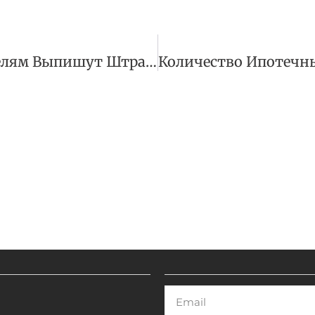
Нерадивым Водителям Выпишут Штрафы
Email