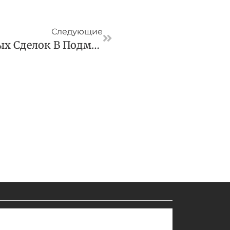
Следующая
Следующие
Количество Ипотечных Сделок В Подмосковье Выросло Почти На 40%