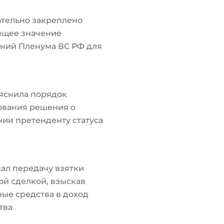
тельно закреплено
ящее значение
ний Пленума ВС РФ для
яснила порядок
ования решения о
ии претенденту статуса
ал передачу взятки
й сделкой, взыскав
ые средства в доход
тва