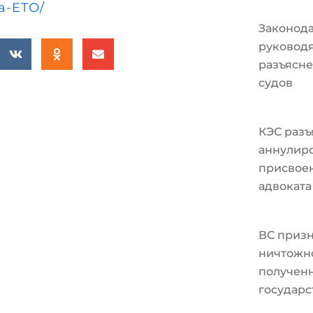
a-ETO/
Законода
руковод
разъясне
судов
КЭС разъ
аннулир
присвоен
адвоката
ВС призн
ничтожно
полученн
государс