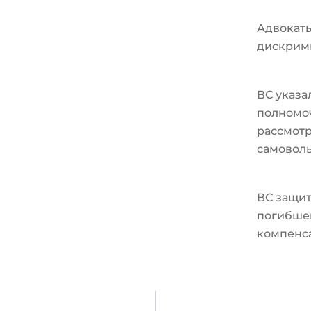
Адвокат
дискрим
ВС указа
полномо
рассмотр
самовол
ВС защит
погибшег
компенс