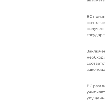
адвоката
ВС призн
ничтожно
полученн
государс
Заключе
необходи
соответ
законода
ВС разъя
учитыват
упущенн