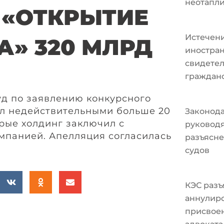
неотапл
«ОТКРЫТИЕ
Истечени
А» 320 МЛРД
иностран
свидетел
граждан
уд по заявлению конкурсного
л недействительными больше 20
Законода
орые холдинг заключил с
руковод
мпанией. Апелляция согласилась
разъясне
судов
КЭС разъ
аннулир
присвоен