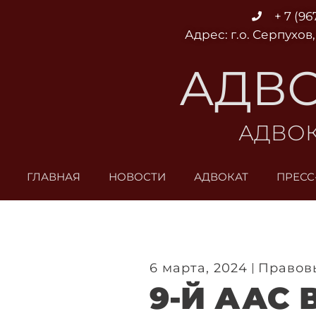
Перейти
+ 7 (96
к
Адрес: г.о. Серпухов,
содержимому
АДВО
АДВОК
ГЛАВНАЯ
НОВОСТИ
АДВОКАТ
ПРЕСС
6 марта, 2024
Правов
9-Й ААС 