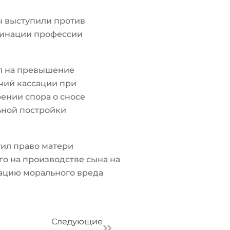
ы выступили против
инации профессии
л на превышение
чий кассации при
ении спора о сносе
ьной постройки
ил право матери
о на производстве сына на
ацию морального вреда
Следующая
Следующие