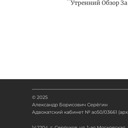
Утренний Обзор За
© 2025
Александр Борисович Серёгин
Адвокатский кабинет № ао50/03661 (арх.
142204, г. Серпухов, ул. 1-ая Московская, д