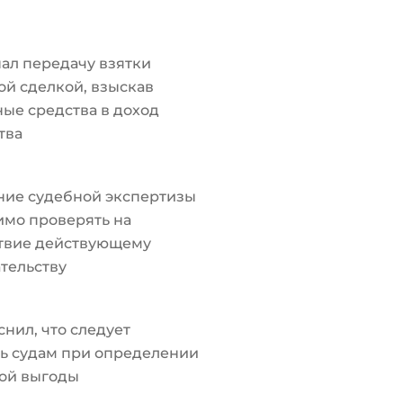
ал передачу взятки
й сделкой, взыскав
ые средства в доход
тва
ние судебной экспертизы
мо проверять на
ствие действующему
тельству
снил, что следует
ь судам при определении
ой выгоды