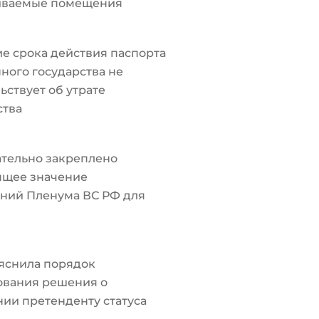
иваемые помещения
е срока действия паспорта
ного государства не
ьствует об утрате
ства
тельно закреплено
ящее значение
ний Пленума ВС РФ для
яснила порядок
ования решения о
ии претенденту статуса