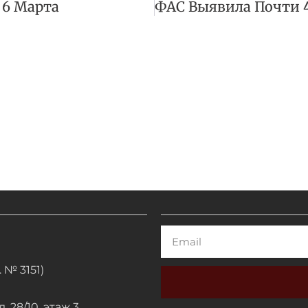
 6 Марта
Email
 № 3151)
. 28/10, этаж 3