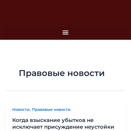
Перейти
к
содержимому
Правовые новости
,
Новости
Правовые новости
Когда взыскание убытков не
исключает присуждение неустойки