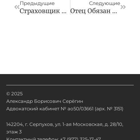
Предыдущие
Следующие
Страховщик Не Может Отказать В Выплатах За Повреждение Имущества В Белгородской Области Из-За Обстрелов
Отец Обязан Наравне С Экс-Супругой Погасить Задолженность Общего Ребенка За Коммунальные Услуги
© 2025
Александр Борисович Серёгин
Адвокатский кабинет № ао50/03661 (арх. № 3151)
142204, г. Серпухов, ул. 1-ая Московская, д. 28/10,
этаж 3
Контактный телефон: +7 (977) 325-17-47