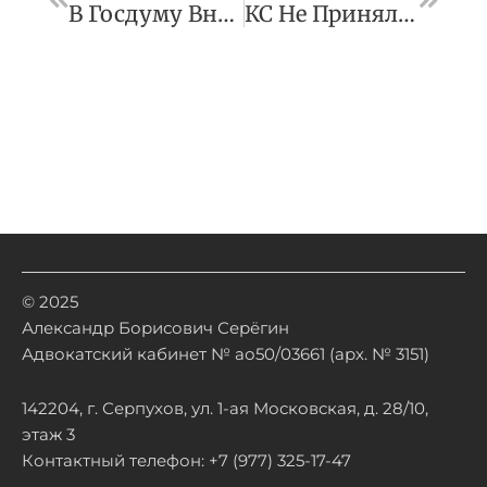
В Госдуму Внесли Проект О Налоге На Прибыль Для Банкротов
КС Не Принял Жалобу Института Права И Публичной Политики* На Нормы Законодательства Об Иноагентах
© 2025
Александр Борисович Серёгин
Адвокатский кабинет № ао50/03661 (арх. № 3151)
142204, г. Серпухов, ул. 1-ая Московская, д. 28/10,
этаж 3
Контактный телефон: +7 (977) 325-17-47