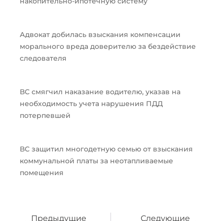
накопительно-ипотечную систему
Адвокат добилась взыскания компенсации
морального вреда доверителю за бездействие
следователя
ВС смягчил наказание водителю, указав на
необходимость учета нарушения ПДД
потерпевшей
ВС защитил многодетную семью от взыскания
коммунальной платы за неотапливаемые
помещения
Пред
След
Предыдущие
Следующие