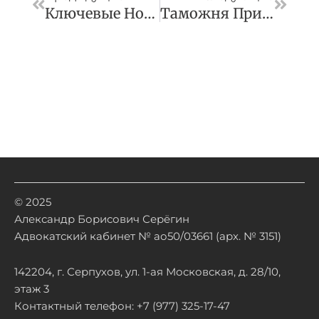
Ключевые Новости О Деятельности Правкомиссии От Заместителя Министра Финансов И. А. Чебескова
Таможня Призвала Клеить Акцизные Марки На Алкоголь В России Вместо
© 2025
Александр Борисович Серёгин
Адвокатский кабинет № ао50/03661 (арх. № 3151)
142204, г. Серпухов, ул. 1-ая Московская, д. 28/10,
этаж 3
Контактный телефон: +7 (977) 325-17-47