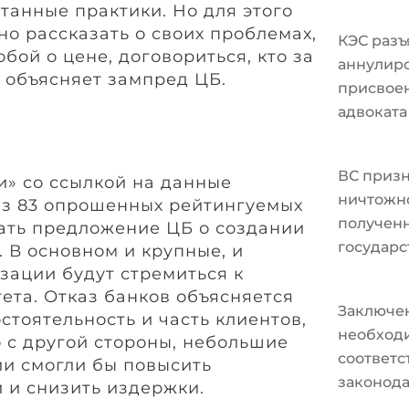
танные практики. Но для этого
но рассказать о своих проблемах,
КЭС разъ
бой о цене, договориться, кто за
аннулир
— объясняет зампред ЦБ.
присвоен
адвоката
ВС призн
» со ссылкой на данные
ничтожно
из 83 опрошенных рейтингуемых
полученн
ать предложение ЦБ о создании
государс
 В основном и крупные, и
ации будут стремиться к
ета. Отказ банков объясняется
Заключе
стоятельность и часть клиентов,
необходи
о с другой стороны, небольшие
соответ
и смогли бы повысить
законода
 и снизить издержки.