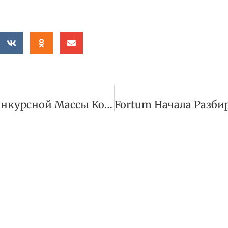
ВС Исключил Из Конкурсной Массы Комнату В Москве При Наличии У Должника Жилья В Ином Регионе