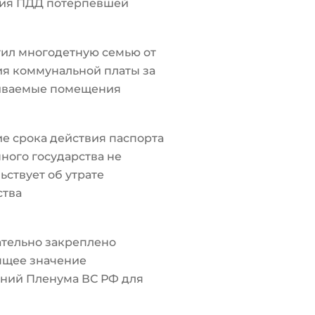
ия ПДД потерпевшей
ил многодетную семью от
я коммунальной платы за
иваемые помещения
е срока действия паспорта
ного государства не
ьствует об утрате
ства
тельно закреплено
ящее значение
ний Пленума ВС РФ для