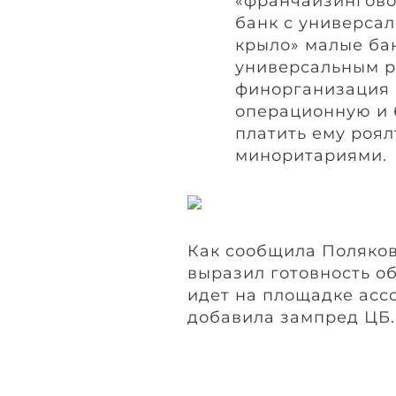
«франчайзинговом
банк с универса
крыло» малые ба
универсальным р
финорганизация 
операционную и 
платить ему роял
миноритариями.
Как сообщила Полякова
выразил готовность о
идет на площадке асс
добавила зампред ЦБ.