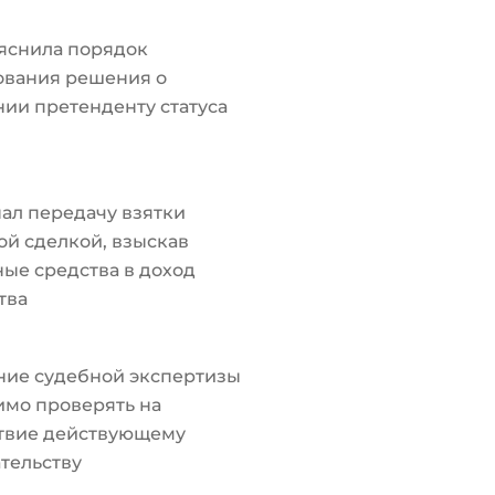
яснила порядок
ования решения о
ии претенденту статуса
ал передачу взятки
й сделкой, взыскав
ые средства в доход
тва
ние судебной экспертизы
мо проверять на
ствие действующему
тельству