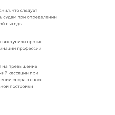
снил, что следует
ь судам при определении
ой выгоды
ы выступили против
инации профессии
л на превышение
чий кассации при
ении спора о сносе
ьной постройки