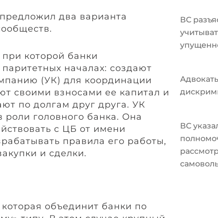
р предложил два варианта
ВС разъя
сообществ.
учитыват
упущенн
 при которой банки
 паритетных началах: создают
Адвокат
панию (УК) для координации
ют своими взносами ее капитал и
дискрим
ют по долгам друг друга. УК
в роли головного банка. Она
ВС указа
йствовать с ЦБ от имени
полномо
зрабатывать правила его работы,
рассмотр
акупки и сделки.
самовол
 которая объединит банки по