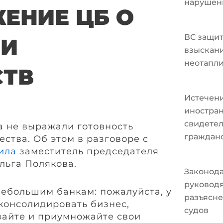
нарушен
ЕНИЕ ЦБ О
ВС защит
ИИ
взыскани
неотапл
СТВ
Истечени
иностран
свидетел
а не выражали готовность
граждан
ства. Об этом в разговоре с
ила
заместитель председателя
льга Полякова.
Законода
руковод
небольшим банкам: пожалуйста, у
разъясне
 консолидировать бизнес,
судов
вайте и приумножайте свои