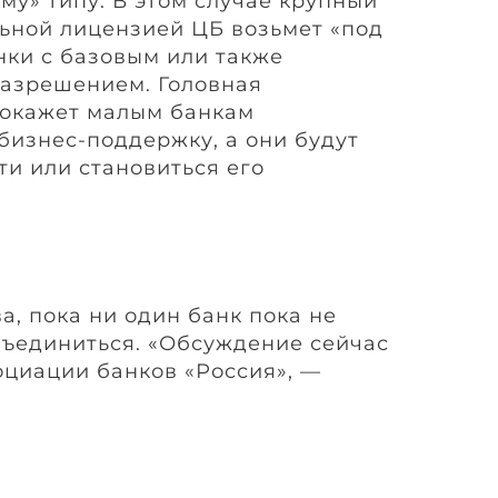
у» типу. В этом случае крупный
льной лицензией ЦБ возьмет «под
нки с базовым или также
азрешением. Головная
окажет малым банкам
бизнес-поддержку, а они будут
ти или становиться его
, пока ни один банк пока не
бъединиться. «Обсуждение сейчас
оциации банков «Россия», —