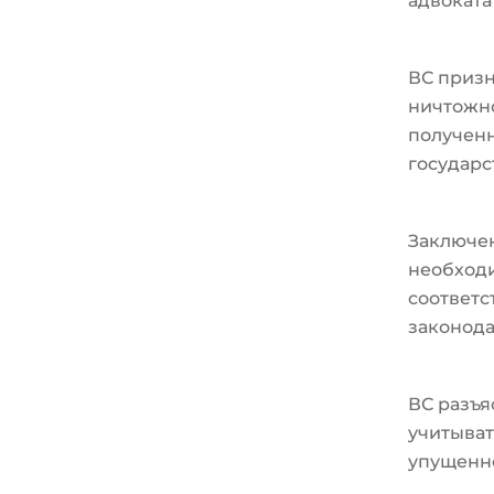
адвоката
ВС призн
ничтожно
полученн
государс
Заключе
необходи
соответ
законода
ВС разъя
учитыват
упущенн