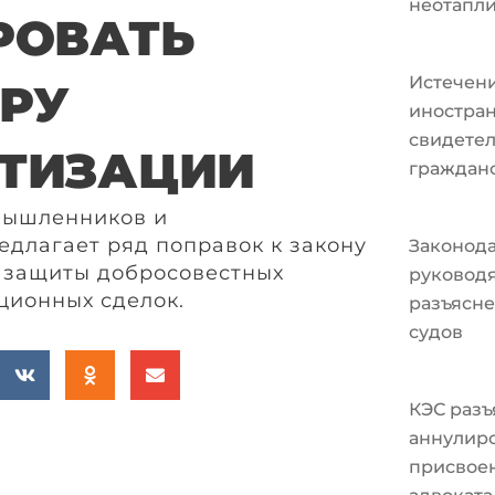
неотапл
РОВАТЬ
Истечени
РУ
иностран
свидетел
ТИЗАЦИИ
граждан
мышленников и
длагает ряд поправок к закону
Законода
 защиты добросовестных
руковод
ционных сделок.
разъясне
судов
КЭС разъ
аннулир
присвоен