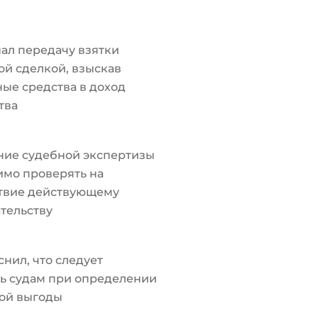
ал передачу взятки
й сделкой, взыскав
ые средства в доход
тва
ние судебной экспертизы
мо проверять на
ствие действующему
тельству
снил, что следует
ь судам при определении
ой выгоды