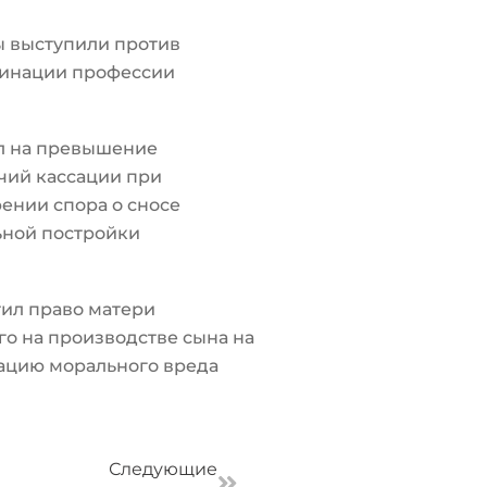
ы выступили против
инации профессии
л на превышение
чий кассации при
ении спора о сносе
ьной постройки
ил право матери
о на производстве сына на
ацию морального вреда
Следующая
Следующие