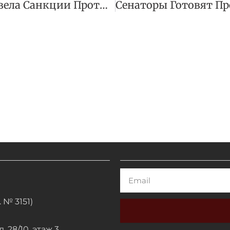
Великобритания Ввела Санкции Против Топов УГМК, «Алросы» И «Новатэка»
Email
 № 3151)
. 28/10, этаж 3