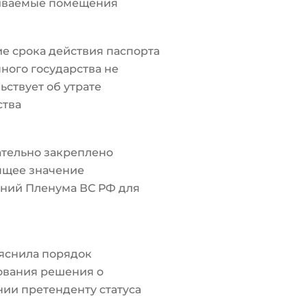
иваемые помещения
е срока действия паспорта
ного государства не
ьствует об утрате
ства
тельно закреплено
ящее значение
ний Пленума ВС РФ для
яснила порядок
ования решения о
ии претенденту статуса