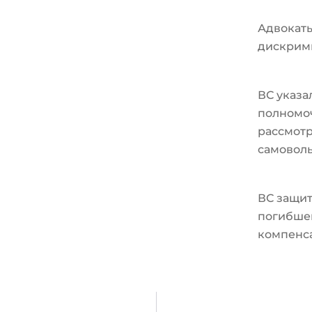
Адвокат
дискрим
ВС указа
полномо
рассмотр
самовол
ВС защит
погибшег
компенс