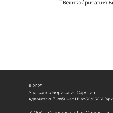
© 2025
Александр Борисович Серёгин
Адвокатский кабинет № ао50/03661 (арх.
142204, г. Серпухов, ул. 1-ая Московская, д