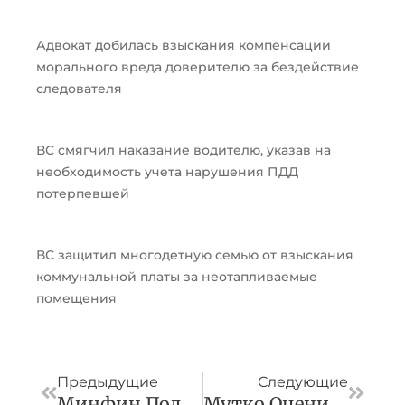
Адвокат добилась взыскания компенсации
морального вреда доверителю за бездействие
следователя
ВС смягчил наказание водителю, указав на
необходимость учета нарушения ПДД
потерпевшей
ВС защитил многодетную семью от взыскания
коммунальной платы за неотапливаемые
помещения
Пред
След
Предыдущие
Следующие
Минфин Поддержал Международные Расчеты Криптовалютой
Мутко Оценил Траекторию Цен На Жилье В Условиях Высоких Ставок