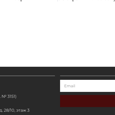
Email
 № 3151)
. 28/10, этаж 3