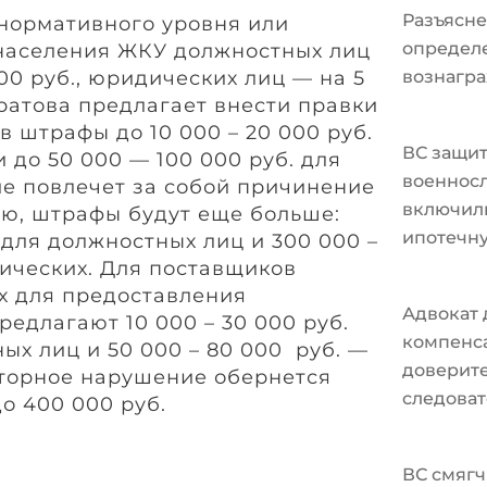
Разъясне
нормативного уровня или
определ
населения ЖКУ должностных лиц
0 руб., юридических лиц — на 5
вознагра
тратова предлагает внести правки
ив штрафы до 10 000 – 20 000 руб.
ВС защи
 до 50 000 — 100 000 руб. для
военносл
е повлечет за собой причинение
включили
ью, штрафы будут еще больше:
ипотечн
. для должностных лиц и 300 000 –
дических. Для поставщиков
х для предоставления
Адвокат 
редлагают 10 000 – 30 000 руб.
компенс
ых лиц и 50 000 – 80 000 руб. —
доверите
торное нарушение обернется
следоват
о 400 000 руб.
ВС смягч