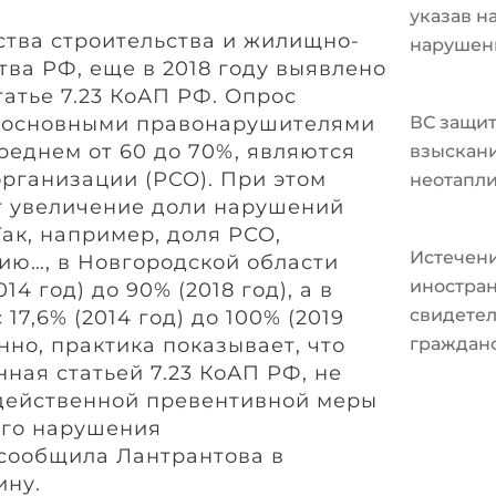
указав н
тва строительства и жилищно-
нарушен
тва РФ, еще в 2018 году выявлено
татье 7.23 КоАП РФ. Опрос
о основными правонарушителями
ВС защит
среднем от 60 до 70%, являются
взыскани
ганизации (РСО). При этом
неотапл
т увеличение доли нарушений
ак, например, доля РСО,
Истечени
ию…, в Новгородской области
иностран
14 год) до 90% (2018 год), а в
свидетел
17,6% (2014 год) до 100% (2019
енно, практика показывает, что
граждан
ная статьей 7.23 КоАП РФ, не
 действенной превентивной меры
ого нарушения
 сообщила Лантрантова в
ину.