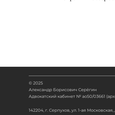
© 2025
Александр Борисович Серёгин
Адвокатский кабинет № ао50/03661 (арх.
142204, г. Серпухов, ул. 1-ая Московская, д