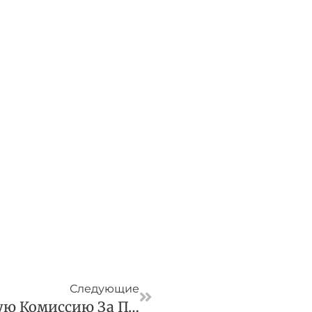
Следующая
Следующие
ВС Ограничил Высокую Комиссию За Погашение Требований Кредитора