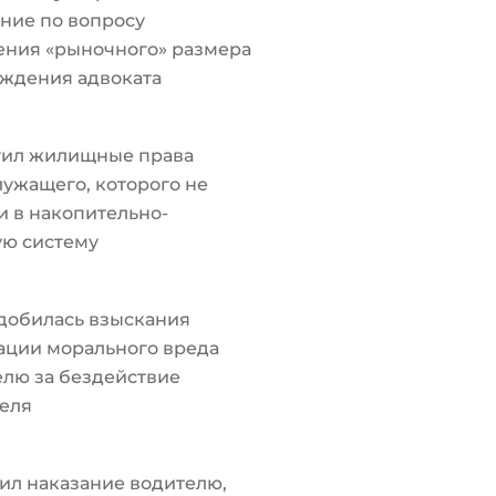
ние по вопросу
ения «рыночного» размера
ждения адвоката
тил жилищные права
ужащего, которого не
 в накопительно-
ую систему
добилась взыскания
ации морального вреда
лю за бездействие
еля
ил наказание водителю,