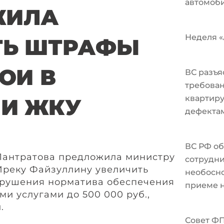
автомоби
ЖИЛА
Неделя «А
ТЬ ШТРАФЫ
ОИ В
ВС разъя
требован
квартир
И ЖКУ
дефекта
ВС РФ об
Лантратова предложила министру
сотрудни
Иреку Файзуллину увеличить
необосно
арушения норматива обеспечения
приеме н
и услугами до 500 000 руб.,
.
Совет Ф