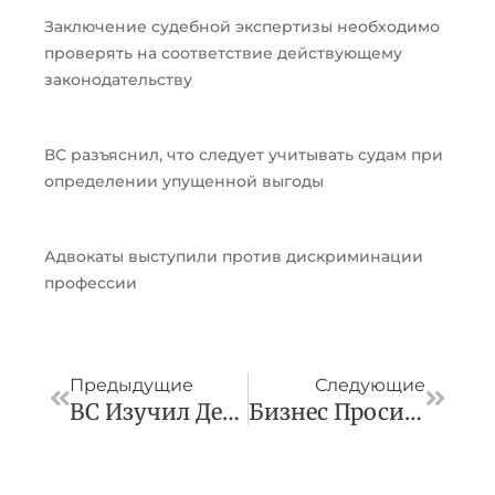
Заключение судебной экспертизы необходимо
проверять на соответствие действующему
законодательству
ВС разъяснил, что следует учитывать судам при
определении упущенной выгоды
Адвокаты выступили против дискриминации
профессии
Пред
След
Предыдущие
Следующие
ВС Изучил Дело О Списании Неустойки
Бизнес Просит Урегулировать Процедуру Деприватизации