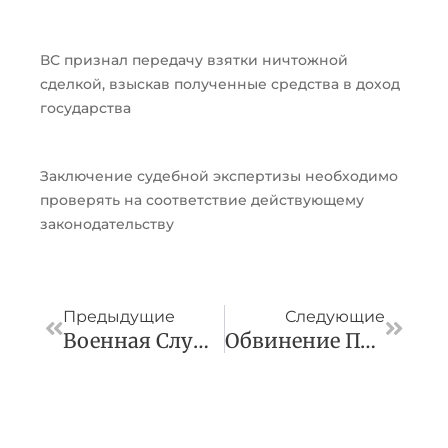
ВС признал передачу взятки ничтожной
сделкой, взыскав полученные средства в доход
государства
Заключение судебной экспертизы необходимо
проверять на соответствие действующему
законодательству
Пред
След
Предыдущие
Следующие
Военная Служба По Контракту
Обвинение Просит Осудить Пензенского Экс-Губернатора На 13 Лет