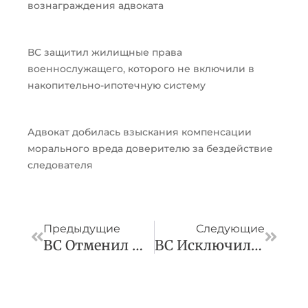
вознаграждения адвоката
ВС защитил жилищные права
военнослужащего, которого не включили в
накопительно-ипотечную систему
Адвокат добилась взыскания компенсации
морального вреда доверителю за бездействие
следователя
Пред
След
Предыдущие
Следующие
ВС Отменил Штраф За Эксплуатацию Незаконно Реконструированного Здания
ВС Исключил Из Конкурсной Массы Комнату В Москве При Наличии У Должника Жилья В Ином Регионе