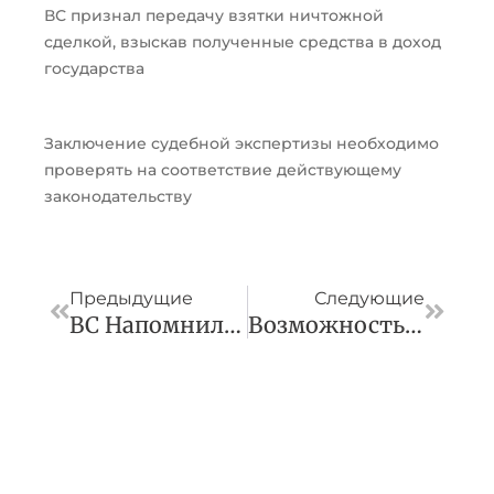
ВС признал передачу взятки ничтожной
сделкой, взыскав полученные средства в доход
государства
Заключение судебной экспертизы необходимо
проверять на соответствие действующему
законодательству
Пред
След
Предыдущие
Следующие
ВС Напомнил Порядок Утверждения Плана Реструктуризации Долгов В Деле О Банкротстве Гражданина
Возможность Получения Адвокатом «гонорара Успеха» Соответствует Текущему Регулированию