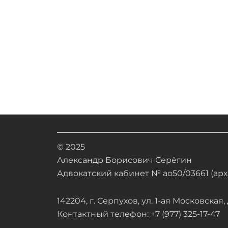
© 2025
Александр Борисович Серёгин
Адвокатский кабинет № ао50/03661 (арх.
142204, г. Серпухов, ул. 1-ая Московская, д
Контактный телефон: +7 (977) 325-17-47