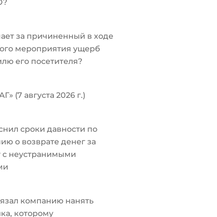
О?
чает за причиненный в ходе
ого мероприятия ущерб
лю его посетителя?
Г» (7 августа 2026 г.)
снил сроки давности по
ию о возврате денег за
у с неустранимыми
ми
язал компанию нанять
ка, которому