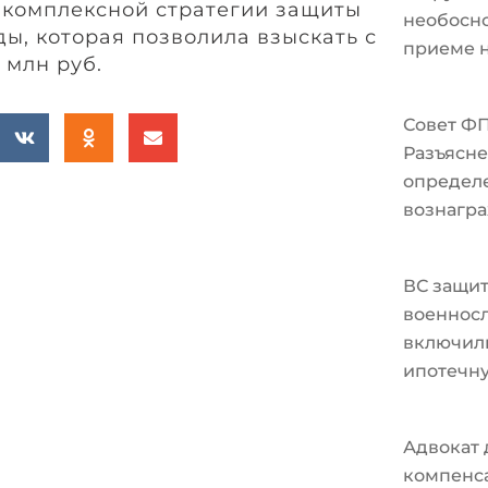
 комплексной стратегии защиты
необосно
ы, которая позволила взыскать с
приеме н
 млн руб.
Совет Ф
Разъясне
определ
вознагра
ВС защи
военносл
включили
ипотечн
Адвокат 
компенс