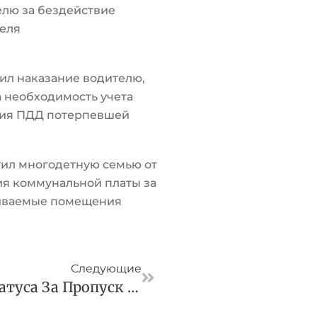
лю за бездействие
еля
ил наказание водителю,
а необходимость учета
ия ПДД потерпевшей
ил многодетную семью от
я коммунальной платы за
иваемые помещения
Следующая
Следующие
Адвоката Лишили Статуса За Пропуск Заседаний И Срыв Возврата Аванса