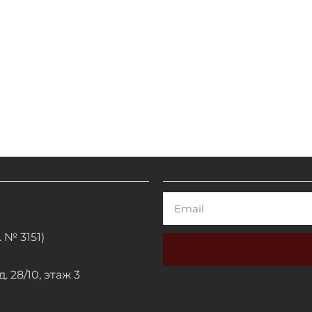
Email
 № 3151)
. 28/10, этаж 3