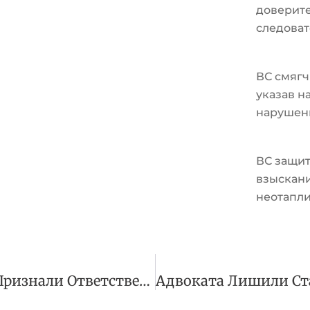
доверите
следоват
ВС смягч
указав н
нарушен
ВС защит
взыскани
неотапл
Банкира Мухиева Признали Ответственным По Долгам «Максимума»