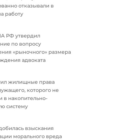
ванно отказывали в
а работу
ПА РФ утвердил
ние по вопросу
ения «рыночного» размера
ждения адвоката
тил жилищные права
ужащего, которого не
 в накопительно-
ую систему
добилась взыскания
ации морального вреда