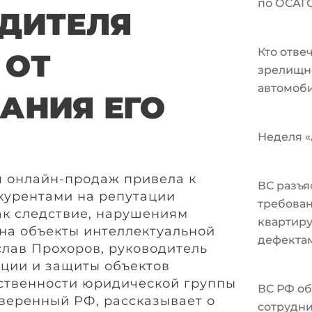
по ОСАГ
ДИТЕЛЯ
Кто отве
 ОТ
зрелищн
автомоби
АНИЯ ЕГО
Неделя «А
 онлайн-продаж привела к
ВС разъя
курентами на репутации
требован
как следствие, нарушениям
квартир
на объекты интеллектуальной
дефекта
слав Прохоров, руководитель
ции и защиты объектов
ственности юридической группы
ВС РФ об
оверенный РФ, рассказывает о
сотрудни