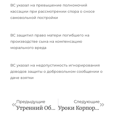
ВС указал на превышение полномочий
кассации при рассмотрении спора о сносе
самовольной постройки
ВС защитил право матери погибшего на
производстве сына на компенсацию
морального вреда
ВС указал на недопустимость игнорирования
доводов защиты о добровольном сообщении о
даче взятки
Пред
След
Предыдущие
Следующие
Утренний Обзор За 21 Февраля
Уроки Корпоративного Управления И Семейного Планирования В Сериале «Золотое Дно»