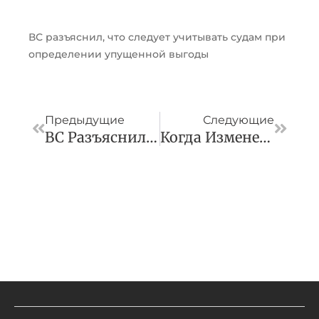
ВС разъяснил, что следует учитывать судам при
определении упущенной выгоды
Пред
След
Предыдущие
Следующие
ВС Разъяснил Обязательства Страховщика По Организации И Оплате Восстановительного Ремонта Автомобиля
Когда Изменение Площади Объекта Долевого Строительства Не Является Недостатком?