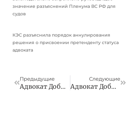
значение разъяснений Пленума ВС РФ для
судов
КЭС разъяснила порядок аннулирования
решения о присвоении претенденту статуса
адвоката
Пред
След
Предыдущие
Следующие
Адвокат Добился Пересмотра Дела О Признании Права Собственности На Долю В Доме В Порядке Наследования
Адвокат Добился В ВС Прекращения Уголовного Дела О Неисполнении Решения Арбитражного Суда