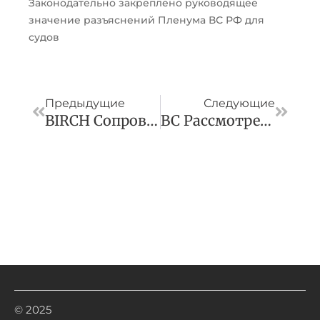
Законодательно закреплено руководящее
значение разъяснений Пленума ВС РФ для
судов
Пред
След
Предыдущие
Следующие
BIRCH Сопровождала Сделку «Авито» По Покупке Компаний — Владельцев Рекламных Платформ
ВС Рассмотрел Спор О Мнимой Сделке Предприятия
© 2025