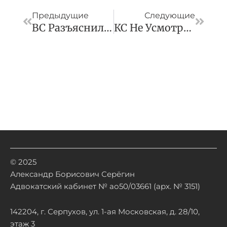
Предыдущие
Следующие
ВС Разъяснил Порядок Оценки Взаимодействия Сторон ДКП При Выявлении В Товаре Недостатков
КС Не Усмотрел Нарушений Прав Отстраненного От Обязанностей Госслужащего Из-За Отказа От Вакцинации
© 2025
Александр Борисович Серёгин
Адвокатский кабинет № ао50/03661 (арх. № 3151)
142204, г. Серпухов, ул. 1-ая Московская, д. 28/10,
этаж 3