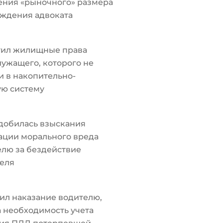
ения «рыночного» размера
ждения адвоката
тил жилищные права
ужащего, которого не
 в накопительно-
ую систему
добилась взыскания
ации морального вреда
лю за бездействие
еля
ил наказание водителю,
а необходимость учета