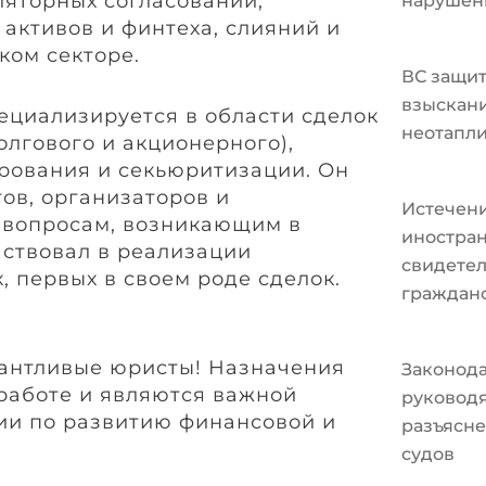
ляторных согласований,
нарушен
активов и финтеха, слияний и
ком секторе.
ВС защит
взыскани
ециализируется в области сделок
неотапл
олгового и акционерного),
рования и секьюритизации. Он
ов, организаторов и
Истечени
 вопросам, возникающим в
иностран
аствовал в реализации
свидетел
 первых в своем роде сделок.
граждан
лантливые юристы! Назначения
Законода
 работе и являются важной
руковод
ии по развитию финансовой и
разъясне
судов