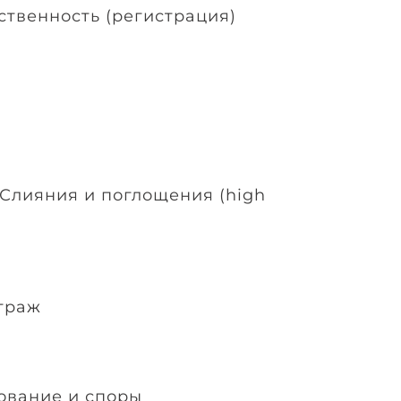
ственность (регистрация)
Слияния и поглощения (high
траж
ование и споры