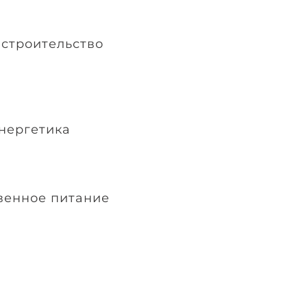
 строительство
нергетика
венное питание