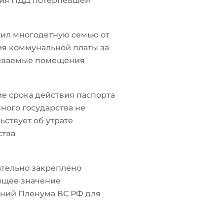
ия ПДД потерпевшей
ил многодетную семью от
я коммунальной платы за
иваемые помещения
е срока действия паспорта
ного государства не
ьствует об утрате
ства
тельно закреплено
ящее значение
ний Пленума ВС РФ для