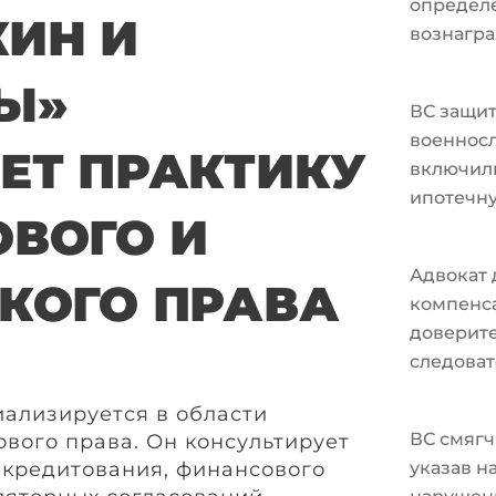
определ
ИН И
вознагра
Ы»
ВС защи
военносл
ЕТ ПРАКТИКУ
включили
ипотечн
ВОГО И
Адвокат 
КОГО ПРАВА
компенс
доверите
следоват
ализируется в области
ВС смягч
ового права. Он консультирует
 кредитования, финансового
указав н