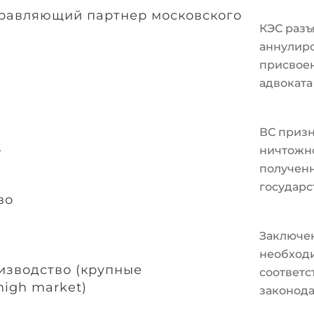
правляющий партнер московского
КЭС разъ
аннулир
присвоен
адвоката
ВС призн
.
ничтожно
полученн
государс
во
Заключе
необходи
изводство (крупные
соответ
high market)
законода