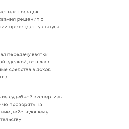
яснила порядок
ования решения о
ии претенденту статуса
ал передачу взятки
й сделкой, взыскав
ые средства в доход
тва
ние судебной экспертизы
мо проверять на
ствие действующему
тельству