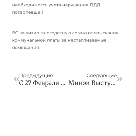
необходимость учета нарушения ПДД
потерпевшей
ВС защитил многодетную семью от взыскания
коммунальной платы за неотапливаемые
помещения
Пред
След
Предыдущие
Следующие
С 27 Февраля По 1 Марта Серпухов Станет Участником Важного Просветительского Проекта
Минэк Выступил Против Запрета На Работу «недружественных» Коллекторов