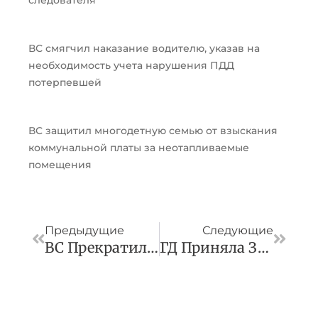
следователя
ВС смягчил наказание водителю, указав на
необходимость учета нарушения ПДД
потерпевшей
ВС защитил многодетную семью от взыскания
коммунальной платы за неотапливаемые
помещения
Пред
След
Предыдущие
Следующие
ВС Прекратил Уголовное Дело В Связи С Отменой Преюдиционного Решения
ГД Приняла Закон О Цифровых Финансовых Активов В Международных Расчетах