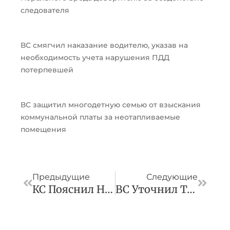
следователя
ВС смягчил наказание водителю, указав на
необходимость учета нарушения ПДД
потерпевшей
ВС защитил многодетную семью от взыскания
коммунальной платы за неотапливаемые
помещения
Пред
След
Предыдущие
Следующие
КС Пояснил Нюансы Предоставления Принудительной Лицензии На Лекарственные Препараты
ВС Уточнил Тонкости Получения Российского Паспорта Уроженцем Союзной Республики СССР