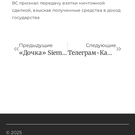
ВС признал передачу взятки ничтожной
сделкой, взыскав полученные средства в доход
государства
Пред
След
Предыдущие
Следующие
«Дочка» Siemens Energy Планирует Банкротство
Телеграм-Каналы И Айдентика Бренда: Как Развивается Юрмаркетинг
© 2025