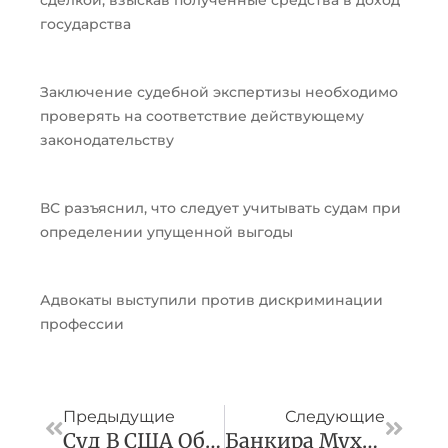
сделкой, взыскав полученные средства в доход
государства
Заключение судебной экспертизы необходимо
проверять на соответствие действующему
законодательству
ВС разъяснил, что следует учитывать судам при
определении упущенной выгоды
Адвокаты выступили против дискриминации
профессии
Пред
След
Предыдущие
Следующие
Суд В США Обязал Главу Штата Продать Вертолет Из-За Долгов Перед «Мечелом»
Банкира Мухиева Признали Ответственным По Долгам «Максимума»