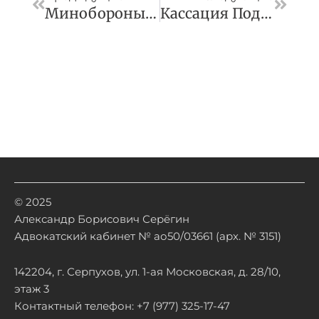
Минобороны Подало Иски На 542 Млн Руб.
Кассация Поддержала Отмену Приватизации Производителя Метанола
© 2025
Александр Борисович Серёгин
Адвокатский кабинет № ао50/03661 (арх. № 3151)
142204, г. Серпухов, ул. 1-ая Московская, д. 28/10,
этаж 3
Контактный телефон: +7 (977) 325-17-47