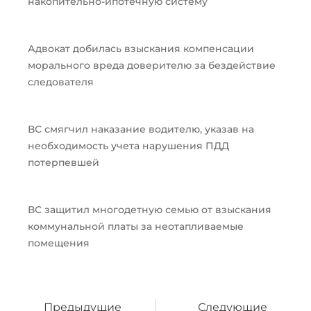
накопительно-ипотечную систему
Адвокат добилась взыскания компенсации
морального вреда доверителю за бездействие
следователя
ВС смягчил наказание водителю, указав на
необходимость учета нарушения ПДД
потерпевшей
ВС защитил многодетную семью от взыскания
коммунальной платы за неотапливаемые
помещения
Пред
След
Предыдущие
Следующие