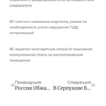
следователя
ВС смягчил наказание водителю, указав на
необходимость учета нарушения ПДД
потерпевшей
ВС защитил многодетную семью от взыскания
коммунальной платы за неотапливаемые
помещения
Пред
След
Предыдущие
Следующие
Россия Обжалует Решение Суда Амстердама По Спору С Экс-Акционерами
В Серпухове Борются С Вандализмом На Автобусных Остановках