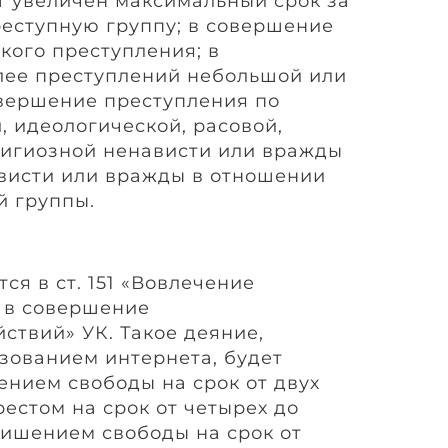
ет увеличен максимальный срок за
реступную группу; в совершение
кого преступления; в
лее преступлений небольшой или
овершение преступления по
, идеологической, расовой,
лигиозной ненависти или вражды
висти или вражды в отношении
й группы.
ся в ст. 151 «Вовлечение
 в совершение
ствий» УК. Такое деяние,
зованием интернета, будет
ением свободы на срок от двух
рестом на срок от четырех до
лишением свободы на срок от