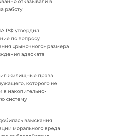
ванно отказывали в
а работу
ПА РФ утвердил
ние по вопросу
ения «рыночного» размера
ждения адвоката
тил жилищные права
ужащего, которого не
 в накопительно-
ую систему
добилась взыскания
ации морального вреда