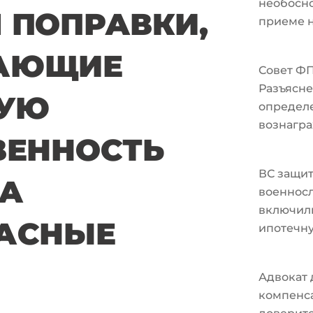
необосно
 ПОПРАВКИ,
приеме н
АЮЩИЕ
Совет Ф
Разъясне
НУЮ
определ
вознагра
ВЕННОСТЬ
ВС защи
ЗА
военносл
включили
АСНЫЕ
ипотечн
Адвокат 
компенс