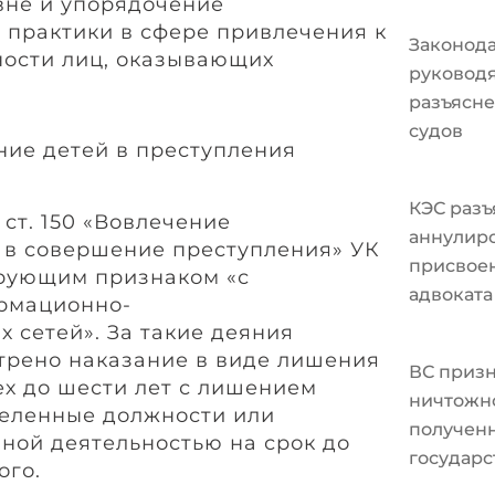
вне и упорядочение
практики в сфере привлечения к
Законода
ности лиц, оказывающих
руковод
разъясне
судов
ние детей в преступления
КЭС разъ
 ст. 150 «Вовлечение
аннулир
 в совершение преступления» УК
присвоен
рующим признаком «с
адвоката
рмационно-
 сетей». За такие деяния
трено наказание в виде лишения
ВС призн
ех до шести лет с лишением
ничтожно
деленные должности или
полученн
ной деятельностью на срок до
государс
ого.