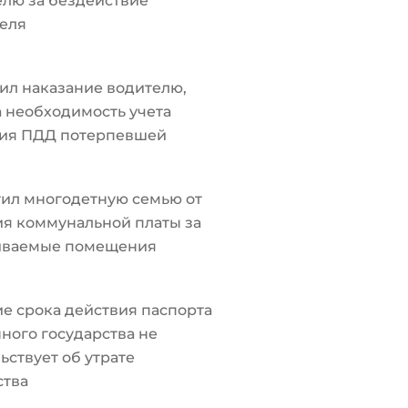
лю за бездействие
еля
ил наказание водителю,
а необходимость учета
ия ПДД потерпевшей
ил многодетную семью от
я коммунальной платы за
иваемые помещения
е срока действия паспорта
ного государства не
ьствует об утрате
ства