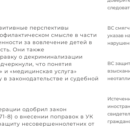
доверите
следоват
озитивные перспективы
ВС смягч
рофилактическом смысле в части
указав н
енности за вовлечение детей в
нарушен
сть. Они также
правку о декриминализации
ВС защит
дчеркнули, что понятия
 и «медицинская услуга»
взыскани
у в законодательстве и судебной
неотапл
Истечени
иностран
ерации одобрил закон
свидетел
1-8) о внесении поправок в УК
граждан
защиту несовершеннолетних от