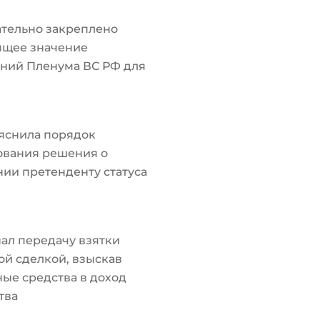
тельно закреплено
ящее значение
ний Пленума ВС РФ для
яснила порядок
ования решения о
ии претенденту статуса
ал передачу взятки
й сделкой, взыскав
ые средства в доход
тва