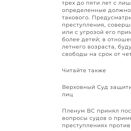
трех до пяти лет с ли
определенные должнос
такового. Предусматр
преступления, совер
или с угрозой его пр
более детей; в отноше
летнего возраста, бу
свободы на срок от че
Читайте также
Верховный Суд защит
лиц
Пленум ВС принял по
вопросы судов о прим
преступлениях против