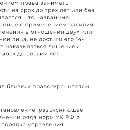
шением права занимать
ти на срок до трех лет или без
ивается, что названные
шенные с применением насилия
именения в отношении двух или
нии лица, не достигшего 14-
дут наказываться лишением
тырех до восьми лет.
ил близких правоохранителям
становление, разъясняющее
енении ряда норм УК РФ о
 порядка управления