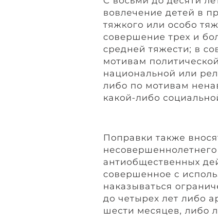
С восьми до десяти л
вовлечение детей в п
тяжкого или особо тяж
совершение трех и бо
средней тяжести; в с
мотивам политической
национальной или ре
либо по мотивам нена
какой-либо социально
Поправки также вносят
несовершеннолетнего
антиобщественных дей
совершенное с исполь
наказываться огранич
до четырех лет либо а
шести месяцев, либо 