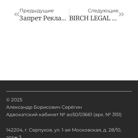
Предыдущие
Следующие
Запрет Рекламы У Иноагентов: Как Устроен Новый Закон
BIRCH LEGAL Продолжает Стратегическое Развитие И Объявляет О Присоединении Новой Команды
© 2025
Александр Борисович Серёгин
Адвокатский кабинет № ао50/03661 (арх. № 3151)
142204, г. Серпухов, ул. 1-ая Московская, д. 28/10,
этаж 3