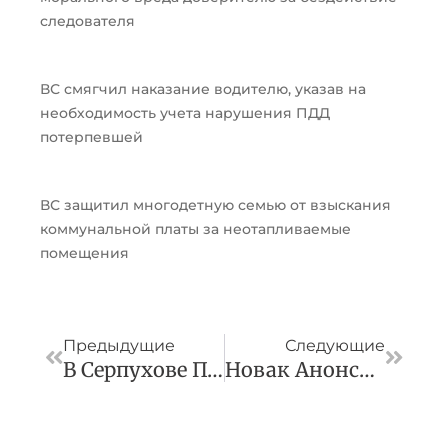
следователя
ВС смягчил наказание водителю, указав на
необходимость учета нарушения ПДД
потерпевшей
ВС защитил многодетную семью от взыскания
коммунальной платы за неотапливаемые
помещения
Пред
След
Предыдущие
Следующие
В Серпухове Продолжаются Рейды По Выявлению Запаркованности
Новак Анонсировал Новое Добровольное Сокращение Добычи Нефти В России