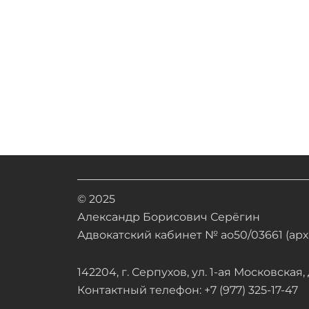
© 2025
Александр Борисович Серёгин
Адвокатский кабинет № ао50/03661 (арх.
142204, г. Серпухов, ул. 1-ая Московская, д
Контактный телефон: +7 (977) 325-17-47