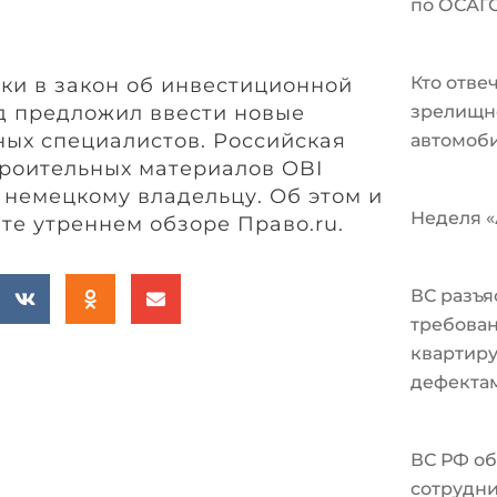
по ОСАГ
Кто отве
вки в закон об инвестиционной
д предложил ввести новые
зрелищн
ных специалистов. Российская
автомоби
троительных материалов OBI
 немецкому владельцу. Об этом и
Неделя «А
те утреннем обзоре Право.ru.
ВС разъя
требован
квартир
дефекта
ВС РФ об
сотрудни