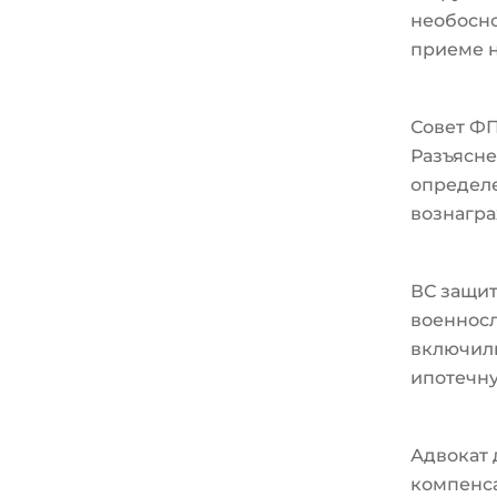
необосно
приеме н
Совет Ф
Разъясне
определ
вознагра
ВС защи
военносл
включили
ипотечн
Адвокат 
компенс