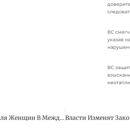
доверите
следоват
ВС смягч
указав н
нарушен
ВС защит
взыскани
неотапл
Бесплатный Вход Для Женщин В Международный Женский День В Малую Третьяковку Серпухова