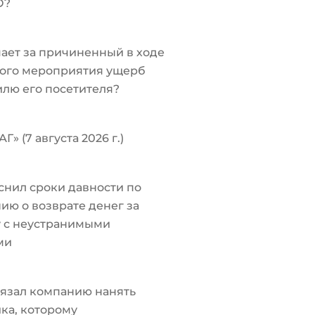
О?
чает за причиненный в ходе
ого мероприятия ущерб
лю его посетителя?
Г» (7 августа 2026 г.)
снил сроки давности по
ию о возврате денег за
у с неустранимыми
ми
язал компанию нанять
ка, которому