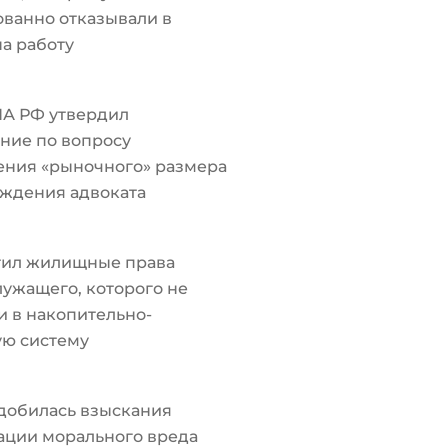
ванно отказывали в
а работу
ПА РФ утвердил
ние по вопросу
ения «рыночного» размера
ждения адвоката
тил жилищные права
ужащего, которого не
 в накопительно-
ую систему
добилась взыскания
ации морального вреда