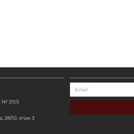
Email
 № 3151)
. 28/10, этаж 3