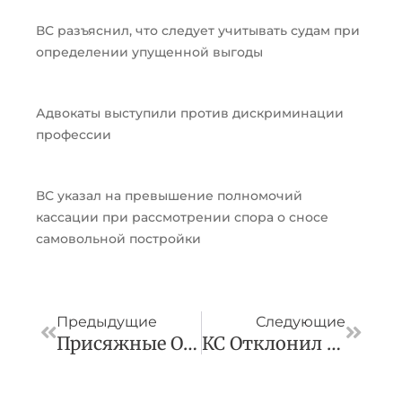
ВС разъяснил, что следует учитывать судам при
определении упущенной выгоды
Адвокаты выступили против дискриминации
профессии
ВС указал на превышение полномочий
кассации при рассмотрении спора о сносе
самовольной постройки
Пред
След
Предыдущие
Следующие
Присяжные Оправдали Мужчину, Обвинявшегося В Организации Убийства
КС Отклонил Жалобу КДЛ, Указывающего На Невозможность Оспорить Требования Кредиторов