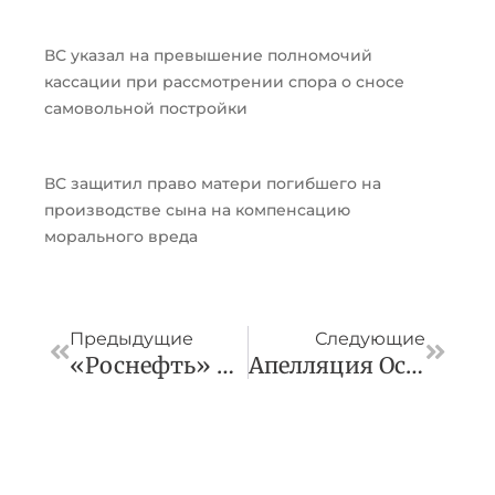
ВС указал на превышение полномочий
кассации при рассмотрении спора о сносе
самовольной постройки
ВС защитил право матери погибшего на
производстве сына на компенсацию
морального вреда
Пред
След
Предыдущие
Следующие
«Роснефть» Продает PCK Schwedt В Германии Из-За Риска Национализации Активов
Апелляция Оставила В Силе Оправдательный Приговор Мужчине, Обвинявшемуся В Растлении Пасынка