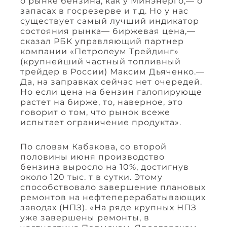
о рынке бензина, как у Минэнерго,— о
запасах в госрезерве и т.д. Но у нас
существует самый лучший индикатор
состояния рынка— биржевая цена,—
сказал РБК управляющий партнер
компании «Петролеум Трейдинг»
(крупнейший частный топливный
трейдер в России) Максим Дьяченко.—
Да, на заправках сейчас нет очередей.
Но если цена на бензин галопирующе
растет на бирже, то, наверное, это
говорит о том, что рынок всеже
испытает ограничение продукта».
По словам Кабакова, со второй
половины июня производство
бензина выросло на 10%, достигнув
около 120 тыс. т в сутки. Этому
способствовало завершение плановых
ремонтов на нефтеперерабатывающих
заводах (НПЗ). «На ряде крупных НПЗ
уже завершены ремонты, в