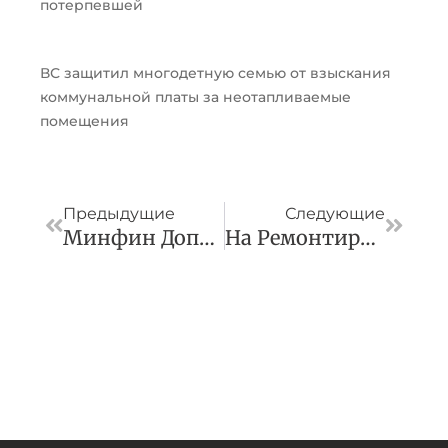
потерпевшей
ВС защитил многодетную семью от взыскания
коммунальной платы за неотапливаемые
помещения
Пред
След
Предыдущие
Следующие
Минфин Допустил Исключения Для Бизнеса По Публикации Отчетности
На Ремонтируемых Детских Площадках Серпухова Есть Информационные Наклейки