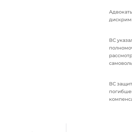
Адвокат
дискрим
ВС указа
полномо
рассмотр
самовол
ВС защит
погибшег
компенс