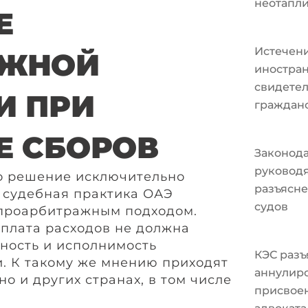
неотапл
Е
Истечени
АЖНОЙ
иностран
свидетел
И ПРИ
граждан
Е СБОРОВ
Законода
руковод
о решение исключительно
разъясне
о судебная практика ОАЭ
судов
 проарбитражным подходом.
оплата расходов не должна
ьность и исполнимость
КЭС разъ
. К такому же мнению приходят
аннулир
но и других странах, в том числе
присвоен