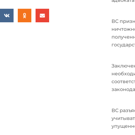
адвоката
ВС призн
ничтожно
полученн
государс
Заключе
необходи
соответ
законода
ВС разъя
учитыват
упущенн