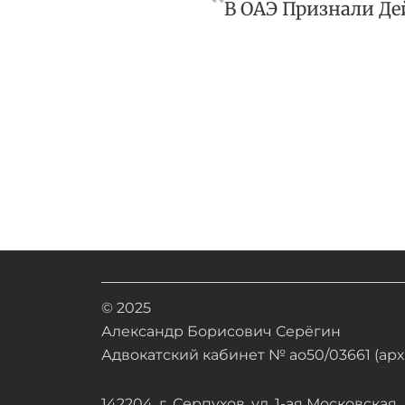
© 2025
Александр Борисович Серёгин
Адвокатский кабинет № ао50/03661 (арх.
142204, г. Серпухов, ул. 1-ая Московская, д