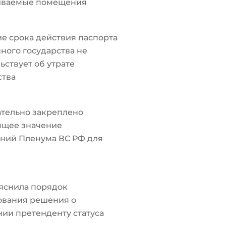
иваемые помещения
е срока действия паспорта
ного государства не
ьствует об утрате
ства
тельно закреплено
ящее значение
ний Пленума ВС РФ для
яснила порядок
ования решения о
ии претенденту статуса