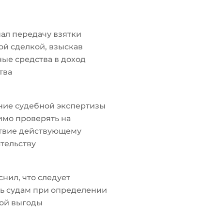
ал передачу взятки
й сделкой, взыскав
ые средства в доход
тва
ние судебной экспертизы
мо проверять на
ствие действующему
тельству
снил, что следует
ь судам при определении
ой выгоды