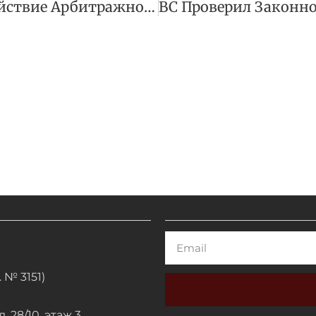
В ОАЭ Признали Действие Арбитражной Оговорки При Неуплате Сборов
Email
 № 3151)
. 28/10, этаж 3