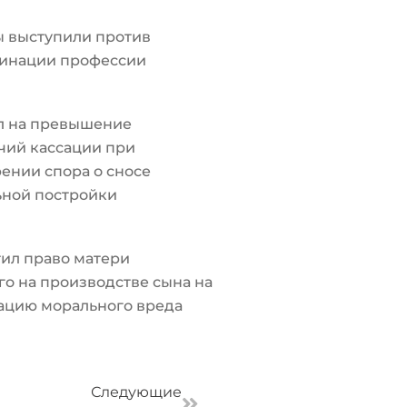
ы выступили против
инации профессии
л на превышение
чий кассации при
ении спора о сносе
ьной постройки
ил право матери
о на производстве сына на
ацию морального вреда
Следующая
Следующие